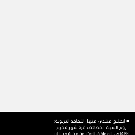
■ انطلاق منتدى منهل الثقافة التربوية:
يوم السبت المصادف غرة شهر محرم
1428هـ، الموافق العشرون من شهر يناير