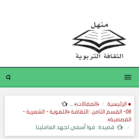
Toggle
navigation
● الرئيسية
﴿المقالات﴾
....
08- القسم الثامن : الثقافة ﴿اللغوية - الشعرية -
القصصية﴾.
قصيدة : فوا أسفي لجهد العاملينا.