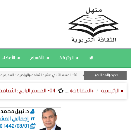
۝ قائمة مُحدَّثة : مختارات من جديد المشاركات.
۝ قائمة مُحدَّثة : مختارات من الثقافة ﴿الزمنية﴾.
۝ قائمة مُثبتة : فريق منهل الثقافة التربوية.
◄ الوثيقة.
◄ الأقسام.
◄ الأعضاء.
۝ قائمة مُثبتة : إدارة منهل الثقافة التربوية.
۝ قائمة مُثبتة : مشرف منهل الثقافة التربوية.
جديد ﴿المقالات﴾
12- القسم الثاني عشر : الثقافة ﴿الرياضية - المعرفية - المستقبلية﴾.
● الرئيسية
﴿المقالات﴾
....
04- القسم الرابع : الثقافة الشخصية - علم الدلالة - ثقافة الملخصات.
د. نبيل محمد
إجمالي المشاركات
1442/03/01 (06:01 صباحاً)