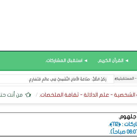
◄ القرآن الكريم.
◄ استقبال المشاركات.
رَكْنُ الظِّلِّ : صنَاعَةُ الأَمَانِ النَّفْسِيِّ فِي عالَمٍ مُتَسَارِعٍ.
من أنت حتى
 جلهوم.
 : ﴿112﴾.
.