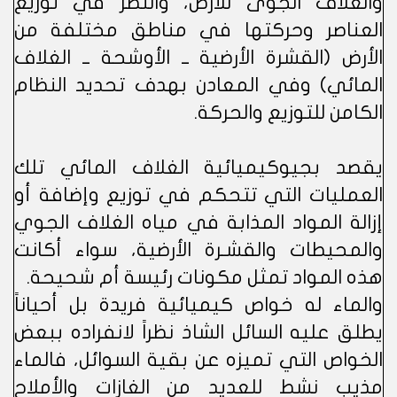
والغلاف الجوى للأرض، والنظر في توزيع
العناصر وحركتها في مناطق مختلفة من
الأرض (القشرة الأرضية ــ الأوشحة ــ الغلاف
المائي) وفي المعادن بهدف تحديد النظام
الكامن للتوزيع والحركة.
يقصد بجيوكيميائية الغلاف المائي تلك
العمليات التي تتحكم في توزيع وإضافة أو
إزالة المواد المذابة في مياه الغلاف الجوي
والمحيطات والقشـرة الأرضية، سواء أكانت
هذه المواد تمثل مكونات رئيسة أم شحيحة.
والماء له خواص كيميائية فريدة بل أحياناً
يطلق عليه السائل الشاذ نظراً لانفراده ببعض
الخواص التي تميزه عن بقية السوائل، فالماء
مذيب نشط للعديد من الغازات والأملاح