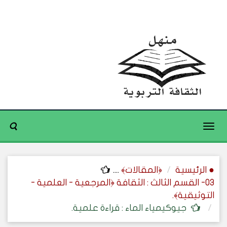
Toggle
navigation
● الرئيسية
﴿المقالات﴾
....
03- القسم الثالث : الثقافة ﴿المرجعية - العلمية -
التوثيقية﴾.
جيوكيمياء الماء : قراءة علمية.