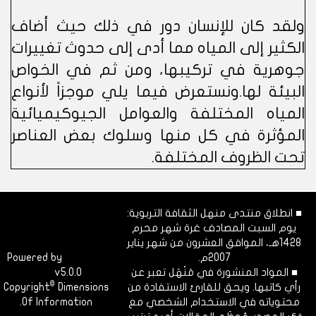
ولقد كان للإنسان دور في ذلك حيث أضاف
الكثير إلى المياه مما أدى إلى حدوث تغييرات
جوهرية في تركيبها، ومن ثم في الخواص
البيئة لها.ونستعرض فيما يلي موجزاً لأنواع
المياه المختلفة والعوامل الجيوكيميائية
المؤثرة في كل منها وسلوك بعض العناصر
تحت الظروف المختلفة.
■ انطلاق منتدى منهل الثقافة التربوية:
يوم السبت المصادف غرة شهر محرم
1428هـ، الموافق العشرون من شهر يناير
2007م.
Dimofinf
Powered by
■ المواد المنشورة في مَنْهَل تعبر عن
v5.0.0
CMS
©
رأي كاتبها. ويحق للقارئ الاستفادة من
Dimensions
Copyright
محتوياته في الاستخدام الشخصي مع
Of Information.