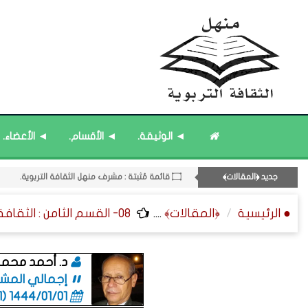
◄ الوثيقة.
◄ الأقسام.
◄ الأعضاء.
جديد ﴿المقالات﴾
۝ قائمة مُثبتة : مشرف منهل الثقافة التربوية.
۝ قائمة مُثبتة : إدارة منهل الثقافة التربوية.
● الرئيسية
﴿المقالات﴾
....
08- القسم الثامن : الثقافة ﴿اللغوية - الشعرية - القصصية﴾.
۝ قائمة مُحدَّثة : مختارات من ﴿جديد﴾ المشاركات.
۝ قائمة مُحدَّثة : حديث الساعة.
11- القسم الحادي عشر : ﴿اللقاءات الشخصية - الثقافة المتسلسلة﴾.
د. أحمد محمد
إجمالي المشاركات
1444/01/01 (06:01 صباحاً)