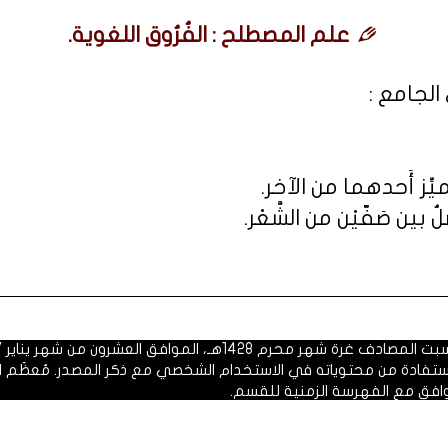
علم المصطلح : الفُرُوق اللغوية.
لجامع :
مميِّز أَحدهما من الآخر.
ُ بين صَفّيْن من الشَّعْر.
 1428هـ، الموافق العشرون من شهر يناير 2007م.
الاستفادة من محتوياته في الاستخدام الشخصي مع ذكر المصدر. مُعظَم ا
وافق مع الفهرسة الزمنية للقسم.