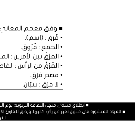
■ وفق معجم المعاني ا
• فَرق : (اسم).
• الجمع : فُرُوق.
• الفَرْقُ بين الأمرين : ال
• الفَرْقُ من الرأس : الفاصل
• مصدر فرَقَ.
• لا فرْق : سيَّان.
■ انطلاق منتدى منهل الثقافة التربوية: يوم السبت المصادف غرة شهر محرم
■ المواد المنشورة في مَنْهَل تعبر عن رأي كاتبها. ويحق للقارئ 
ليت