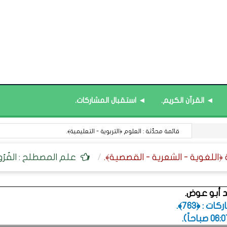
◄ القرآن الكريم.
◄ استقبال المشاركات.
قائمة محدَّثة : العلوم ﴿التربوية - التعليمية﴾.
علم المصطلح : الفُرُو
 أبو عوض.
 : ﴿763﴾.
.