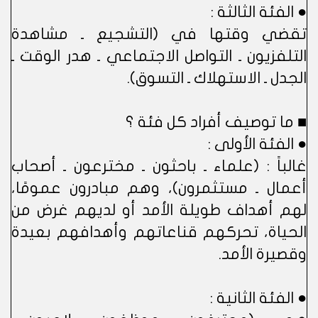
● الفئة الثالثة :
تقضي وقتها في (التشجيع ـ مشاهدة
التلفزيون ـ التواصل الاجتماعي ـ هدر الوقت ـ
الجدل ـ الاستهلاك ـ التسوق).
■ ما توصيف أفراد كل فئة ؟
● الفئة الأولى :
غالباً : (علماء ـ باحثون ـ مخترعون ـ أصحاب
أعمال ـ مستثمرون)، وهم مبادرون عمومًا،
لهم أهداف طويلة الأمد أو لديهم غرض من
الحياة، تحركهم قناعاتهم وأهدافهم بعيدة
وقصيرة الأمد.
● الفئة الثانية :