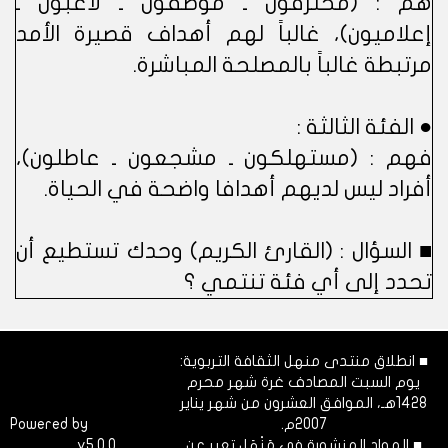
هم : (محترفون ـ موظفون ـ لاعبون ـ
إعلاميون)، غالباً لهم أهداف قصيرة الأمد
مرتبطة غالباً بالمصلحة المباشرة.
● الفئة الثالثة :
فهم : (مستهلكون ـ مشجعون ـ عاطلون)،
أفراد ليس لديهم أهدافا واضحة في الحياة.
■ السؤال : (القارئ الكريم) وحدك تستطيع أن
تحدد إلى أي فئة تنتمي ؟
■ انطلاق منتدى منهل الثقافة التربوية:
يوم السبت المصادف غرة شهر محرم
1428هـ، الموافق العشرون من شهر يناير
2007م.
Dimofinf
Powered by
■ المواد المنشورة في مَنْهَل تعبر عن
v5.0.0
CMS