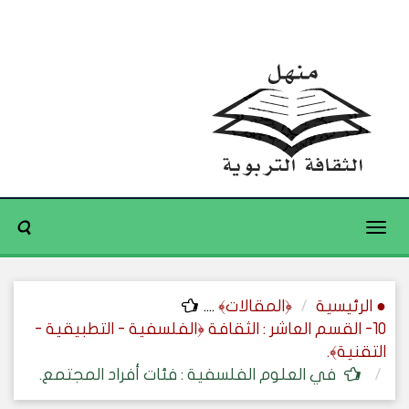
Toggle
navigation
● الرئيسية
﴿المقالات﴾
....
10- القسم العاشر : الثقافة ﴿الفلسفية - التطبيقية -
التقنية﴾.
في العلوم الفلسفية : فئات أفراد المجتمع.