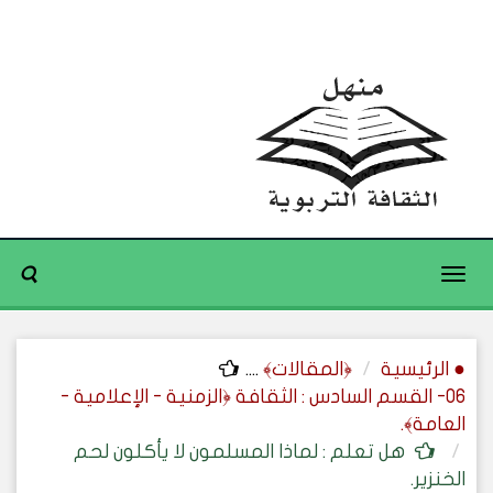
Toggle
navigation
● الرئيسية
﴿المقالات﴾
....
06- القسم السادس : الثقافة ﴿الزمنية - الإعلامية -
العامة﴾.
هل تعلم : لماذا المسلمون لا يأكلون لحم
الخنزير.