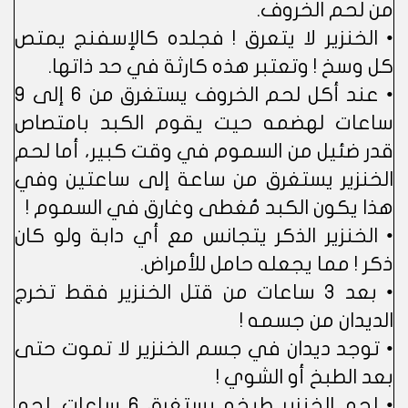
من لحم الخروف.
• الخنزير لا يتعرق ! فجلده كالإسفنج يمتص
كل وسخ ! وتعتبر هذه كارثة في حد ذاتها.
• عند أكل لحم الخروف يستغرق من 6 إلى 9
ساعات لهضمه حيت يقوم الكبد بامتصاص
قدر ضئيل من السموم في وقت كبير، أما لحم
الخنزير يستغرق من ساعة إلى ساعتين وفي
هذا يكون الكبد مُغطى وغارق في السموم !
• الخنزير الذكر يتجانس مع أي دابة ولو كان
ذكر ! مما يجعله حامل للأمراض.
• بعد 3 ساعات من قتل الخنزير فقط تخرج
الديدان من جسمه !
• توجد ديدان في جسم الخنزير لا تموت حتى
بعد الطبخ أو الشوي !
• لحم الخنزير طبخه يستغرق 6 ساعات. لحم