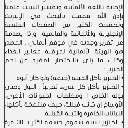
الإجابة باللغة الألمانية وتفسير السبب علمياً
بإذن الله. فقمت بالبحث في الإنترنت
وتصفحت الكثير من الصفحات العلمية
الإنجليزية والألمانية والعالمية، وإذا بصدمة
عن تقرير وجدته في موقع ألماني : المصدر
هو الهيئة الألمانية لمراقبة معايير الغذاء
وكتب ما يلي بالاختصار المفيد عن لحم
الخنزير :
• الخنزير يأكل الميتة (جيفة) ولو كان أبوه.
• الخنزير يأكل كل شيء تقريباً : البول وحتى
بوله الخاص ! ومخلفات الحيوانات الأخرى،
الأوساخ إن كانت مُبللة، جيف منتفخة يأكلها،
النباتات الخامرة والتبلة المُبللة.
• الخنزير نسبة سموم جسمه اكثر بـ 30 مرة