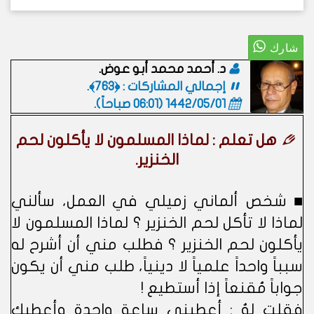
د. أحمد محمد أبو عوض.
إجمالي المشاركات : ﴿763﴾.
1442/05/01 (06:01 صباحاً)
.
هل تعلم : لماذا المسلمون لا يأكلون لحم
الخنزير.
■ شخص ألماني زميلي في العمل، سألني
لماذا لا تأكل لحم الخنزير ؟ لماذا المسلمون لا
يأكلون لحم الخنزير ؟ فطلب مني أن أشرح له
سبباً واحداً علمياً لا دينياً، طلب مني أن يكون
جواباً مُقنعاً إذا أستطيع !
فقلت لهُ : أعطيني ساعة واحدة وأعطيك