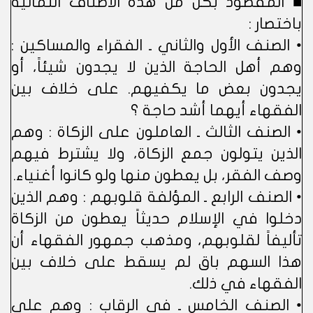
■ المقصود بكل من هذه الأصناف الثمانية
باختصار :
• الصنف الأول والثاني ـ الفقراء والمساكين :
وهم أهل الحاجة الذين لا يجدون شيئاً، أو
يجدون بعض ما يكفيهم. على خلاف بين
الفقهاء أيهما أشد حاجة ؟
• الصنف الثالث ـ العاملون على الزكاة : وهم
الذين يتولون جمع الزكاة، ولا يشترط فيهم
وصف الفقر، بل يعطون منها ولو كانوا أغنياء.
• الصنف الرابع ـ المؤلفة قلوبهم : وهم الذين
دخلوا في الإسلام حديثاً يعطون من الزكاة
تأليفاً لقلوبهم، ومذهب جمهور الفقهاء أن
هذا السهم باق لم يسقط على خلاف بين
الفقهاء في ذلك.
• الصنف الخامس ـ في الرقاب : وهم على