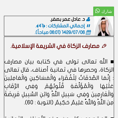
د. عادل عمر بصفر.
إجمالي المشاركات : ﴿41﴾.
1429/07/06 (06:01 صباحاً)
.
مصارف الزكاة في الشريعة الإسلامية.
■ الله تعالى تولى في كتابه بيان مصارف
الزكاة، وحصرها في ثمانية أصناف، قال تعالى
: إِنَّمَا الصَّدَقَاتُ لِلْفُقَرَاءِ وَالْمَسَاكِينِ وَالْعَامِلِينَ
عَلَيْهَا وَالْمُؤَلَّفَةِ قُلُوبُهُمْ وَفِي الرِّقَابِ
وَالْغَارِمِينَ وَفِي سَبِيلِ اللَّهِ وَابْنِ السَّبِيلِ فَرِيضَةً
مِنَ اللَّهِ وَاللَّهُ عَلِيمٌ حَكِيمٌ (التوبة : 60).