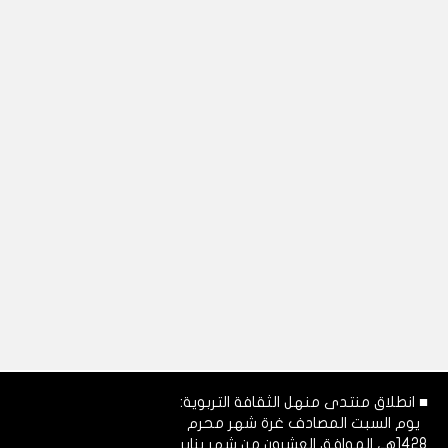
■ انطلاق منتدى منهل الثقافة التربوية:
يوم السبت المصادف غرة شهر محرم
1428هـ، الموافق العشرون من شهر يناير