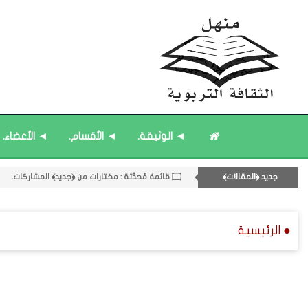
◄ الوثيقة.
◄ الأقسام.
◄ الأعضاء.
جديد ﴿المقالات﴾
۝ قائمة مُحدَّثة : مختارات من ﴿جديد﴾ المشاركات.
11- القسم الحادي عشر : ﴿اللقاءات الشخصية - الثقافة المتسلسلة﴾.
۝ قائمة مُثبتة : إدارة منهل الثقافة التربوية.
● الرئيسية
۝ قائمة مُحدَّثة : حديث الساعة.
۝ قائمة مُثبتة : مشرف منهل الثقافة التربوية.