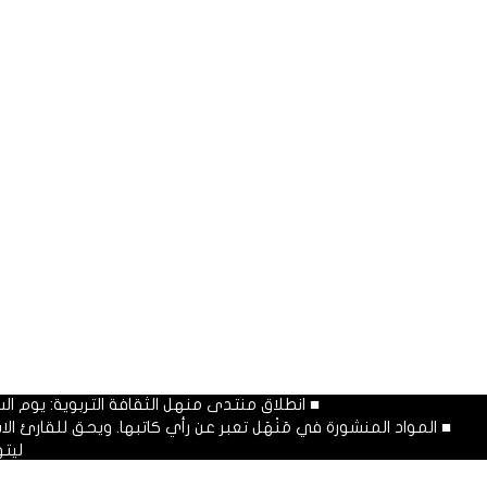
■ انطلاق منتدى منهل الثقافة التربوية: يوم السبت المصادف غرة شهر محرم
■ المواد المنشورة في مَنْهَل تعبر عن رأي كاتبها. ويحق للقارئ 
ليت