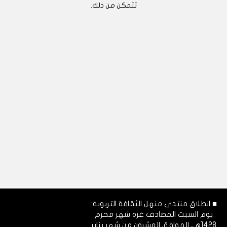
تتمكن من ذلك.
■ انطلاق منتدى منهل الثقافة التربوية:
يوم السبت المصادف غرة شهر محرم
1428هـ، الموافق العشرون من شهر يناير