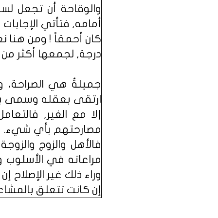
والوقاحة أن تجعل لسا
أمامه, فتأتي الإجابات ع
كان أحمقاً ! ومن هنا
درجة, لجمعها أكثر من 
جميلةُ هي الصراحة، و
ارتقى بعقله وسمى بفكر
إلا مع الغير, فالتعا
مصارحتهم بأي شيء.
فالأهل والزوج والزوج
مراعاته في الأسلوب و
وراء ذلك غير الإصلاح إن
إن كانت تتعلق بالمشاعر