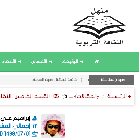
◄ الوثيقة.
◄ الأقسام.
◄ الأعضاء.
11- القسم الحادي عشر : ﴿اللقاءات الشخصية - الثقافة المتسلسلة﴾.
جديد ﴿المقالات﴾
۝ قائمة مُحدَّثة : حديث الساعة.
۝ قائمة مُثبتة : إدارة منهل الثقافة التربوية.
● الرئيسية
﴿المقالات﴾
....
05- القسم الخامس : الثقافة ﴿المكانية - الصحية - الاقتصادية﴾.
۝ قائمة مُثبتة : مشرف منهل الثقافة التربوية.
۝ قائمة مُحدَّثة : مختارات من ﴿جديد﴾ المشاركات.
إبراهيم علي س
إجمالي المشاركا
1438/07/01 (06:01 صباحاً)