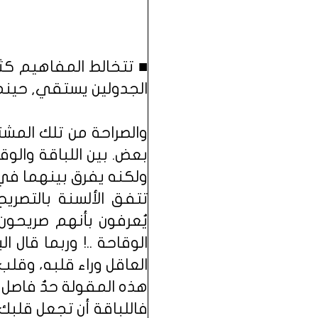
■ تتخالط المفاهيم كثي
الجدولين يستقي, حينما
والصراحة من تلك المش
بعض. بين اللباقة والو
ولكنه يفرق بينهما في
تتفق الألسنة بالتصري
يُعرفون بأنهم صريحون 
الوقاحة ..! وربما قال
العاقل وراء قلبه، وقلب 
هذه المقولة حدٌ فاصل ب
فاللباقة أن تجعل قلبك 