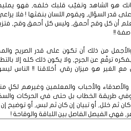
نك هو الشاهد وتغيّب قلبك خلفه, فهو يمليه
لى قدر السؤال, ويقوم اللسان بنفثها ! فلا يراعي حا
 نعلم أن كل وقح أحمق, وليس كل أحمق وقح, فتزي
صفة !!
الأجمل من ذلك أن تكون على قدر الصريح والمصر
ه ترفّع عن الجرح, ولا يكون ذلك كله إلا بالتطب
مل مع الغير هو ميزان رقي أخلاقنا !! الناس ل
ة والأصدقاء والأحباب والمعلمين وغيرهم لكلٍ م
في طريقة الخطاب بل حتى في الحركات والسكنا
 كان ثم خلل, أو تبيان إن كان ثم لبس, أو توضيح إن 
, فهي الفيصل الفاصل بين اللباقة والوقاحة !