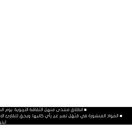
■ انطلاق منتدى منهل الثقافة التربوية: يوم السبت المصادف غرة شهر محرم
■ المواد المنشورة في مَنْهَل تعبر عن رأي كاتبها. ويحق للقارئ 
ليت