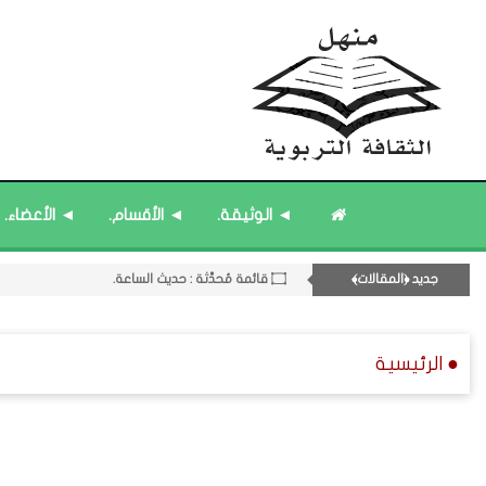
۝ قائمة مُثبتة : مشرف منهل الثقافة التربوية.
۝ قائمة مُثبتة : إدارة منهل الثقافة التربوية.
◄ الوثيقة.
◄ الأقسام.
◄ الأعضاء.
11- القسم الحادي عشر : ﴿اللقاءات الشخصية - الثقافة المتسلسلة﴾.
۝ قائمة مُحدَّثة : مختارات من ﴿جديد﴾ المشاركات.
جديد ﴿المقالات﴾
۝ قائمة مُحدَّثة : حديث الساعة.
● الرئيسية