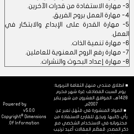
3- مهارة الاستفادة من قدرات الآخرين.
4- مهارة العمل بروح الفريق.
5- مهارة القدرة على الإبداع والابتكار في
العمل.
6- مهارة تنمية الذات.
7- مهارة رفع الروح المعنوية للعاملين.
8- مهارة إعداد البحوث والنشرات.
■ انطلاق منتدى منهل الثقافة التربوية:
يوم السبت المصادف غرة شهر محرم
1428هـ، الموافق العشرون من شهر يناير
2007م.
Dimofinf
Powered by
■ المواد المنشورة في مَنْهَل تعبر عن
v5.0.0
CMS
©
رأي كاتبها. ويحق للقارئ الاستفادة من
Dimensions
Copyright
محتوياته في الاستخدام الشخصي مع
Of Information.
ذكر المصدر. مُعظَم المقالات أعيد ترتيب