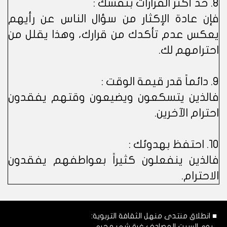
8. خذ أكثر القرارات بنفسك :
فإن عادة الإكثار من سؤال الناس عن رأيهم
يعكس عدم تأكدك من قرارك، وهذا يقلل من
احترامهم لك.
9. دائماً قدر قيمة الوقت :
فالذين يتسكعون ويضيعون وقتهم يفقدون
احترام الآخرين.
10. احتفظ بهدوئك :
فالذين ينفعلون كثيراً بعواطفهم يفقدون
الاحترام.
■ انطلاق منتدى منهل الثقافة التربوية:
يوم السبت المصادف غرة شهر محرم