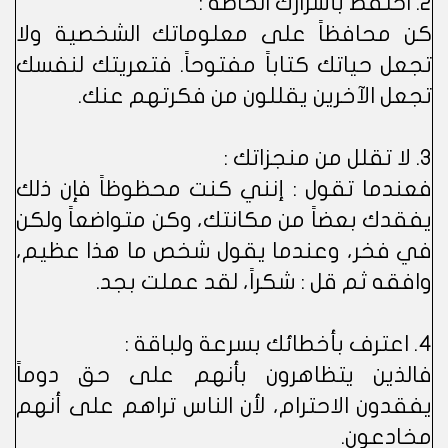
2. احتفظ بأسرارك الخاصة :
كن محافظاً على معلوماتك الشخصية ولا
تجعل حياتك كتاباً مفتوحاً. فتعريتك لنفسك
تجعل الآخرين يقللون من فكرتهم عنك.
3. لا تقلل من منجزاتك :
فعندما تقول : إنني كنت محظوظاً فإن ذلك
يفقدك بعضاً من مكانتك، وكن متواضعاً ولكن
في فخر، وعندما يقول شخص ما هذا عظيم،
وافقه ثم قل : شكراً، لقد عملت بجد.
4. اعترف بأخطائك بسرعة ولباقة :
فالذين يتظاهرون بأنهم على حق دوماً
يفقدون الاحترام، لأن الناس تراهم على أنهم
مخادعون.