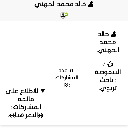
خالد محمد الجهني.
خالد
محمد
الجهني.
√
عدد
السعودية
المشاركات
: باحث
: 13
تربوي.
▼ للاطلاع على
قائمة
المشاركات :
﴿﴿النقر هنا﴾﴾.