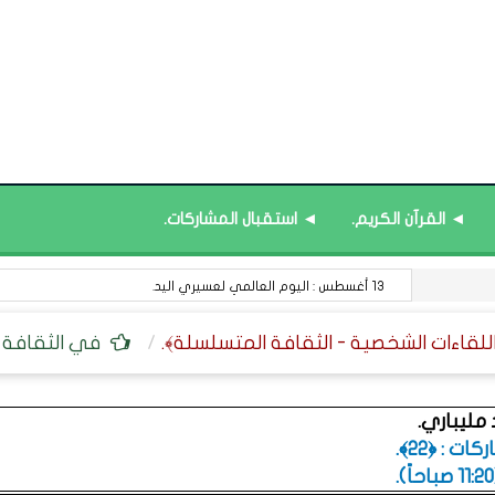
◄ القرآن الكريم.
◄ استقبال المشاركات.
رَكْنُ الظِّلِّ : صنَاعَةُ الأَمَانِ النَّفْسِيِّ فِي عالَمٍ مُتَسَارِعٍ.
في الثقافة الع
مليباري.
ت : ﴿22﴾.
.