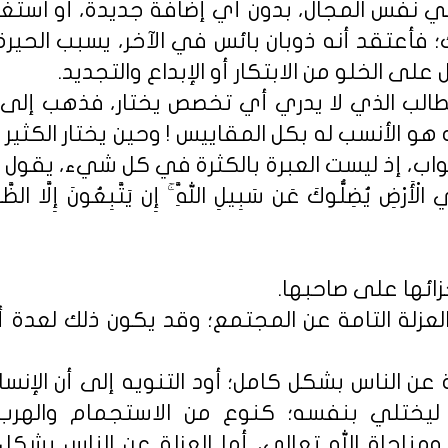
في نفس المجال، بدون أي إضافة جديدة، أو استغل
 فأعتقد أنه ذوبان بائس في الآخر، يسبب الحيرة
 على الخلو من الابتكار أو الإبداع والتجديد.
لطالب الذي لا يدري أي تخصص يختار، فذهب إلى 
 هو الأنسب له بكل المقاييس ! وحين يختار الكثير من
اب، إذ ليست العبرة بالكثرة في كل شيء، يقول ال
لْأَرْضِ يُضِلُّوكَ عَن سَبِيلِ اللَّهِ ۚ إِن يَتَّبِعُونَ إِلَّا الظَّنّ
ئها على صاحبها.
عزلة التامة عن المجتمع؛ وقد يكون ذلك لعدة أ
 عن الناس بشكل كامل؛ أود التنويه إلى أن الإنسا
ليختلي بنفسه؛ كنوع من الاستجمام والهرب
ومناجاة الله تعالى، أما العزلة عن الناس بشك