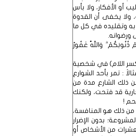
ب أو الأفكار، ولا بأس
 ولا يخفى أن القدوة
 به وتقليده في كل ما
 ورضوانه.
 ذُنُوبَكُمْ ۗ وَاللَّهُ غَفُورٌ
بكسر اللام) في شخصية
ً : تمر بأحد الشوارع
عن ذلك الشارع مدة من
جارية قد فتحت، ولكنك
حم !
 من ذلك هو المنافسة،
مشروعة؛ بدون الإضرار
لعشرات من الأشخاص أو