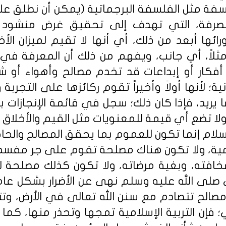
فلسفة مثل الفلسفة البرجماتية (يمكن أن نطلق عل
 الصرفة، التي تهدف إلى تحقيق غرض منشود 
ائها أبعد من ذلك، أي أنها لا تقيم لميزان الأخ
 مثلاً، أي جانب، ويفهم من ذلك أن المعرفة في 
أفكار أو إبداعات قد تخدم مصالح وأهواء أو 
نانية؛ لأنها أولاً وأخيراً تقوم ركائزها على التجرب
 يريد، فإذا كان ذلك؛ سجل في قائمة الإنجازات بك
ا تضع أي قيمة للمعنويات مثل القيم والأخلاق و
سلام إنما تكون للعموم بما يحقق المصالح والحاج
امية، ولا تكون هناك مصلحة تقوم على جر مفسدة،
خافته، وبغية مرضاته، ولا تكون كذلك مصلحة
 صلى الله عليه وسلم نهى عن الأضرار بشكل عام؛ ح
 مصالح تتصادم مع سنن الله تعالى في الأرض، وتت
ي؛ فإن التربية الإسلامية تمجها وتحذر منها، كما