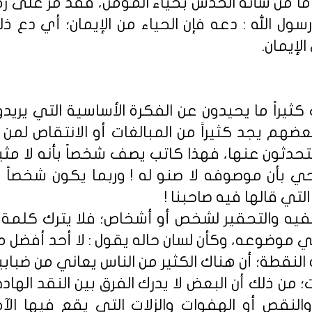
ما من شأنه الخدش بحياء المؤمن، فقد مر على رج
سول الله : دعه فإن الحياء من الإيمان؛ أي دع ذ
لإيمان.
ثيراً ما يحيدون عن الفكرة الأساسية التي يريدو
عضهم يجد كثيراً من المبالغات أو الانتقاص لمن
حدثون عنها، فهذا كاتب يصف شخصاً بأنه لا مثيل 
 بأن موصوفه لا صنو له ! وربما يكون شخصاً عاد
تي قالها فيه صاحبنا !
سفيه والتحقير لشخص أو أشخاص؛ فلا يترك كلمة ا
ي موضوعه، وكأن لسان حاله يقول : لا أحد أفضل م
 النقطة؛ أن هناك الكثير من الناس يعاني من ضبا
من ذلك أن البعض لا يدرك الفرق بين النقد الهادف
 والنقص أو الهفوات والزلات التي يقع فيها الآخ