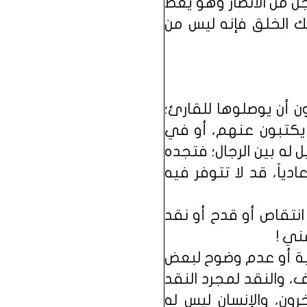
ل من الأنصار وهو يعظ
لك الخلق فإنه ليس من
ن أن يوصلوها للقارئ؛
 يكتبون عنهم، أو في
له بين الرجال؛ فتجده
ياً، قد لا تتوفر فيه
نتقاص أو قدح أو نقد
ني !
بية أو عدم وضوح لبعض
، والنقد لمجرد النقد
رون، والإنسان ليس له