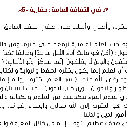
في الثقافة العامة : مقاربة «5».
شكره، وأصلي وأسلم على صفي خلقه الصادق ال
صاحب العلم له ميزة ترفعه على غيره، ومن ذلك 
نْ هُوَ قَانِتٌ آنَاءَ اللَّيْلِ سَاجِدًا وَقَائِمًا يَحْذَرُ الْآخِر
ونَ وَالَّذِينَ لَا يَعْلَمُونَ ۗ إِنَّمَا يَتَذَكَّرُ أُولُو الْأَلْبَابِ) (الز
 العلم إنما يكون بكثرة الحفظ والرواية والكتابة
 رضي الله عنه : (ليس العلم بكثرة الرواية إنما
هار والتدوين - وإن كان التدوين لتجنب النسيان 
ي يقوم المرء بتكديسه من العلوم والكتابة والت
هو التقرب إلى الله تعالى وابتغاء رضوانه، و
ور الدين والدنيا.
 هدف عظيم يتوصل إليه من خلال المعرفة والعل