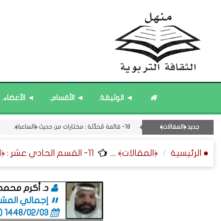
16- قائمة مُثبتة : فريق منهل الثقافة التربوية.
14- قائمة مُثبتة : مشرف منهل الثقافة التربوية.
17- قائمة مُحدَّثة : جديد المشاركات.
◄ الوثيقة.
◄ الأقسام.
◄ الأعضاء.
15- قائمة مُثبتة : إدارة منهل الثقافة التربوية.
18- قائمة مُحدَّثة : مختارات من حديث ﴿الساعة﴾.
جديد ﴿المقالات﴾
12- القسم الثاني عشر : الثقافة ﴿الرياضية - المعرفية - المستقبلية﴾.
● الرئيسية
﴿المقالات﴾
....
11- القسم الحادي عشر : ﴿اللقاءات الشخصية - الثقافة المتسلسلة﴾.
د. أكرم محمد 
إجمالي المشاركا
1448/02/03 (11:20 صباحاً)