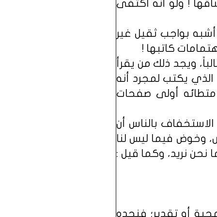
قها ! ولو أنه اكتفى
شبه بواجب ثقيل غير
تمامات كاتبها !
باً، ويجد ذلك من يقرأ
الذي يكتب لمجرد أنه
بامتطائه أولى صفحات
 الاستخفاف بالناس أن
 وخوض فيما ليس لنا
نحن نريد، وكما قيل :
حبة أو تقدير؛ فنجده