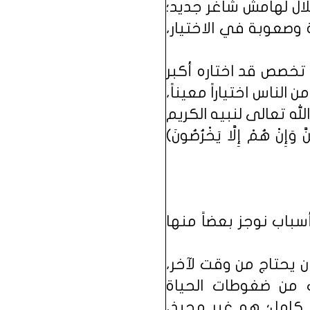
ال لهامش شاغر جديد؛
 وصعوبة في الاختيار،
تخصص قد اختاره أكبر
 الناس اختياراً معيناً،
له تعالى لنبيه الكريم
َ وَإِنْ هُمْ إِلَّا يَخْرُصُونَ)
سباب نوجز بعضاً منها
ن يحتاج من وقت لآخر،
 من ضغوطات الحياة
ل كامل؛ هو غير محبذ،