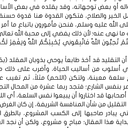
 أقواله أو بعض توجهاته، وقد يقلده في بعض الأسالي
 الخير والصلاح، فتكون القدوة هنا قدوة حسنة،
لى الله عليه وسلم، فنحن مأمورون باتباع ما أمر
ما نهى عنه؛ لأن ذلك يفضي إلى محبة الله تعالى
ِبُّونَ اللَّهَ فَاتَّبِعُونِي يُحْبِبْكُمُ اللَّهُ وَيَغْفِرْ لَكُمْ
ن التقليد قد أخذ طابعاً يوحي بذوبان المقلد (
ي أسلوب من أساليب الحياة، وأضرب على ذلك مثالا
يع سلعة معينة، ولتكن (اللحم) مثلاً، ثم تغيب 
تمر بنفس الشارع؛ فتجد ربما عشرة من المحال الت
حابها قد اختاروا أن يبيعوا نفس السلعة، أي الل
التقليل من شأن المنافسة الشريفة، إن كان الغرض
ي يبادر صاحبها إلى الكسب المشروع، بالطرق ال
داية هذا المقال؛ مباح و مشروع، ولكن أن نجد ا