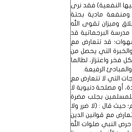
يها النفعية) فقد نرى
ومنفعة مادية بحتة
لاق وميزان تقوى الله
مدرسة البرجماتية قد
شهوات؛ قد تتعارض مع
ة والخبرة التي يحصل من
ل فخر واعتزاز، لطالما
المبادئ الرفيعة.
ات التي لا تتعارض مع
 أو مصلحة دنيوية لا
 للمسلمين بجلب مضرة
يث قال : (لا ضرر ولا
عارض مع قوانين الدين
 حرص النبي صلوات الله