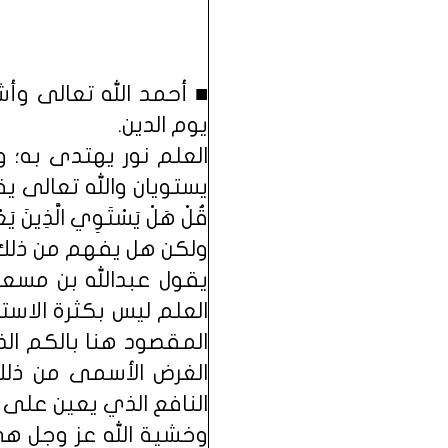
■ أحمد الله تعالى وأ
يوم الدين.
العلم نور يهتدى به؛ و
يستويان والله تعالى يقول : (أَمَّ
قُلْ هَلْ يَسْتَوِي الَّذِينَ يَعْلَمُ
ولكن هل يفهم من ذلك أن
يقول عبدالله بن مسعود
العلم ليس بكثرة الاستظ
المقصود هنا بالكم الذ
الغرض الأسمى من ذلك 
النافع الذي يعين على أم
وخشية الله عز وجل هي