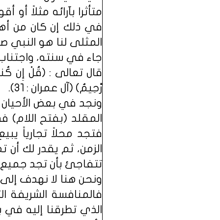
متأثرا بآرائه مثلاً أو
في ذلك إن كان من أهل
المثلى لنا هو النبي ص
جاء في سنته، واجتناب 
قال تعالى : (قُلْ إِن كُنتُمْ تُح
رَّحِيمٌ) (آل عمران : 31).
ونجد في بعض الأحيان أ
المقلد (بفتح اللام) ف
فتجد محلاً تجارياً يب
الزمن، ثم يقدر لك أن 
تتفاجئ بأن تجد جميع أص
ونحن هنا لا نهدف إلى 
فالمنافسة الشريفة الت
الذي تطرقنا إليه في ب