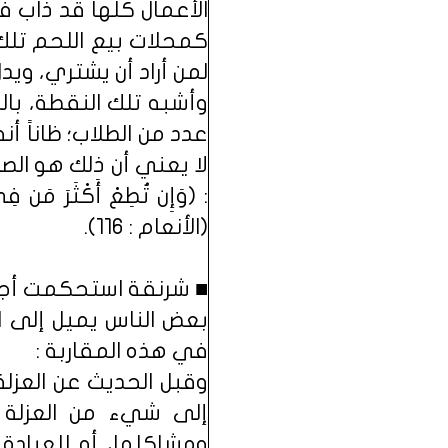
الأعمال كلها قد ذاب 
كمحلات بيع اللحم تلك؛
لمن أراد أن يشتري، ويدل
وأشبه تلك النقطة، با
عدد من الطلاب؛ ظاناً أنه
لا يعني أن ذلك هو الصو
: (وَإِن تُطِعْ أَكْثَرَ مَن فِي ا
(الأنعام : 116).
■ شرنقة استحكمت أجزا
بعض الناس يميل إلى ال
في هذه المقاربة :
وقبل الحديث عن العزلة
إلى شيء من العزلة 
ومشاكلها، أو للعبادة 