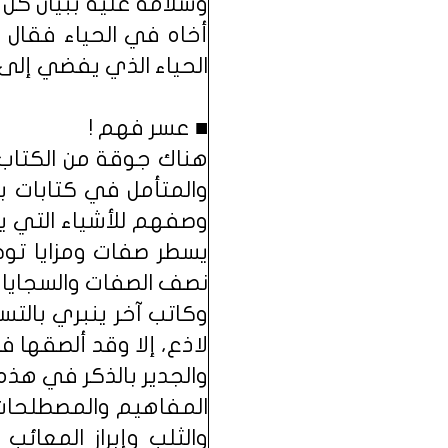
وسلامه عليه ببيان كل 
أخاه في الحياء فقال ر
الحياء الذي يفضي إلى ا
■ عسر فهم !
هناك جوقة من الكتاب ك
والمتأمل في كتابات ب
وصفهم للأشياء التي يت
يسطر صفات ومزايا توحي
نصف الصفات والسجايا ال
وكاتب آخر ينبري بالت
لاذع، إلا وقد ألصقها ف
والجدير بالذكر في هذه
المفاهيم والمصطلحات؛ 
والثلب وإبراز المعائب