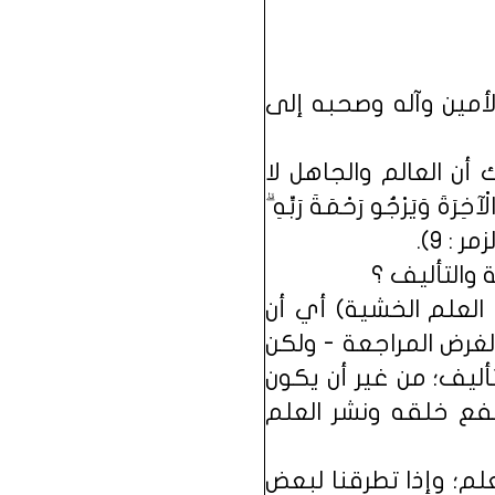
أمين وآله وصحبه إلى
أن العالم والجاهل لا
َةَ وَيَرْجُو رَحْمَةَ رَبِّهِ ۗ
مر : 9).
 والتأليف ؟
 العلم الخشية) أي أن
ولغرض المراجعة - ولكن
أليف؛ من غير أن يكون
نفع خلقه ونشر العلم
م؛ وإذا تطرقنا لبعض