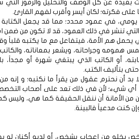
 بعيدة عن كل الوصف والتحليل والرموز التي سا
ما على فكرته؛ لكان أيسر وأقرب لفهم القارئ.
ومي، في عمود محدد؛ مما قد يجعل الكتابة أ
التي تنشر في ذلك العمود، قد لا تكون من ضمن اه
يحمل هم الأمة، فيتفاعل مع ما يكتبه قلباً وقال
لمس همومه وجراحاته، ويشعر بمعاناته، والكاتب 
بته، أو الكاتب الذي يبتغي شهرة أو مجداً، 
حتى بتأليف الكتب.
بد أن نحترم عقول من يقرأ ما نكتبه؛ و إنه من
أي شيء؛ لأن في ذلك تعد على أصحاب التخصص،
من الأمانة أن ننقل الحقيقة كما هي، وليس كما 
إن كنت مدعياً فالبينة.
ص يخلو من إعجاب بشخص، أو لديه أكنان له بم