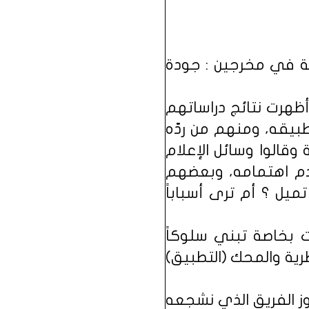
صة في مخرجين : جودة
أظهرت نتائج دراساتهم
بيقه، ومنهم من ردّه
وقالوا وسائل الإعلام
وعدم اهتمامه، وبعضهم
يل ؟ أم ترى أسباباً
ت بخاصة تبني سلوكاً
ظرية والمحك (التطبيق)
وز الفريق الذي نشجعه