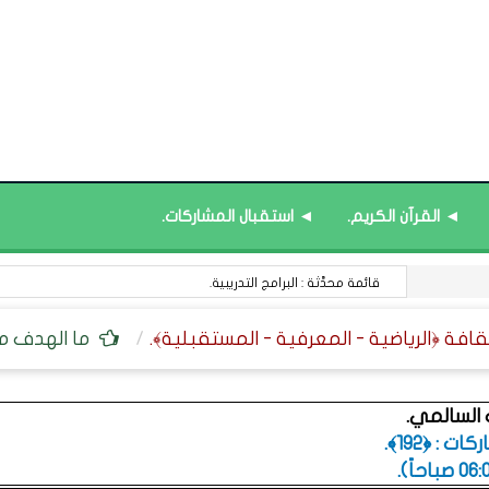
◄ القرآن الكريم.
◄ استقبال المشاركات.
قائمة محدَّثة : البرامج التدريبية.
ما الهدف من 
لسالمي.
 : ﴿192﴾.
.