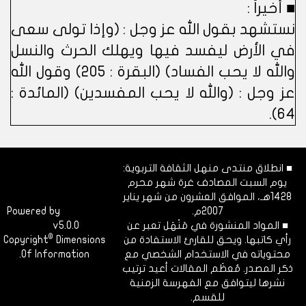
■ أخيراً :
نستشهد بقول الله عز وجل : (وإذا تولى سعى
في الأرض ليفسد فيها ويهلك الحرث والنسل
والله لا يحب الفساد) (البقرة : 205) وقول الله
عز وجل : (والله لا يحب المفسدين) (المائدة :
64).
■ انطلاق منتدى منهل الثقافة التربوية:
يوم السبت المصادف غرة شهر محرم
1428هـ، الموافق العشرون من شهر يناير
2007م.
Dimofinf
Powered by
■ المواد المنشورة في مَنْهَل تعبر عن
v5.0.0
CMS
©
رأي كاتبها. ويحق للقارئ الاستفادة من
Dimensions
Copyright
محتوياته في الاستخدام الشخصي مع
Of Information.
ذكر المصدر. مُعظَم المقالات أعيد ترتيب
نشرها ليتوافق مع الفهرسة الزمنية
للقسم.