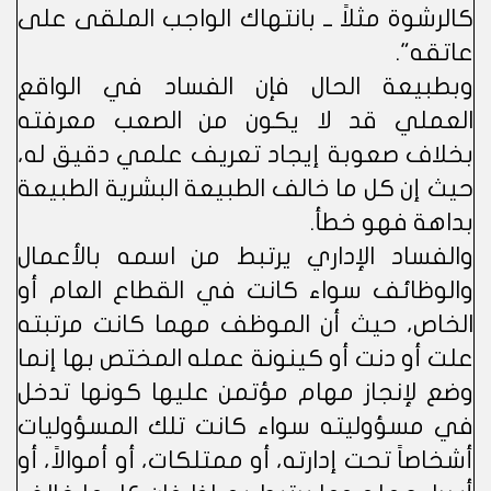
كالرشوة مثلاً ــ بانتهاك الواجب الملقى على
عاتقه".
وبطبيعة الحال فإن الفساد في الواقع
العملي قد لا يكون من الصعب معرفته
بخلاف صعوبة إيجاد تعريف علمي دقيق له،
حيث إن كل ما خالف الطبيعة البشرية الطبيعة
بداهة فهو خطأ.
والفساد الإداري يرتبط من اسمه بالأعمال
والوظائف سواء كانت في القطاع العام أو
الخاص، حيث أن الموظف مهما كانت مرتبته
علت أو دنت أو كينونة عمله المختص بها إنما
وضع لإنجاز مهام مؤتمن عليها كونها تدخل
في مسؤوليته سواء كانت تلك المسؤوليات
أشخاصاً تحت إدارته، أو ممتلكات، أو أموالاً، أو