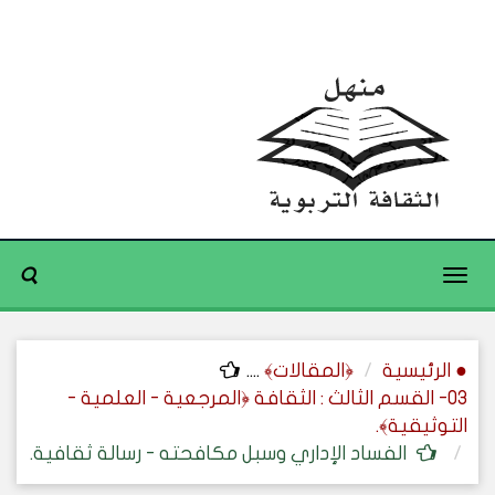
Toggle
navigation
● الرئيسية
﴿المقالات﴾
....
03- القسم الثالث : الثقافة ﴿المرجعية - العلمية -
التوثيقية﴾.
الفساد الإداري وسبل مكافحته - رسالة ثقافية.