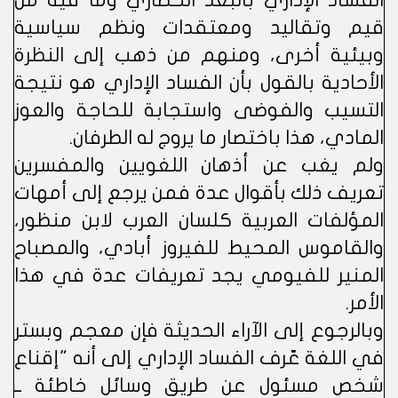
الفساد الإداري بالبعد الحضاري وما فيه من
قيم وتقاليد ومعتقدات ونظم سياسية
وبيئية أخرى، ومنهم من ذهب إلى النظرة
الأحادية بالقول بأن الفساد الإداري هو نتيجة
التسيب والفوضى واستجابة للحاجة والعوز
المادي، هذا باختصار ما يروج له الطرفان.
ولم يغب عن أذهان اللغويين والمفسرين
تعريف ذلك بأقوال عدة فمن يرجع إلى أمهات
المؤلفات العربية كلسان العرب لابن منظور،
والقاموس المحيط للفيروز أبادي، والمصباح
المنير للفيومي يجد تعريفات عدة في هذا
الأمر.
وبالرجوع إلى الآراء الحديثة فإن معجم وبستر
في اللغة عّرف الفساد الإداري إلى أنه "إقناع
شخص مسئول عن طريق وسائل خاطئة ــ