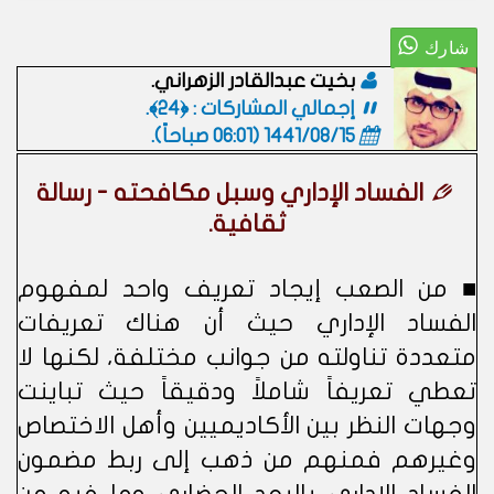
بخيت عبدالقادر الزهراني.
إجمالي المشاركات : ﴿24﴾.
1441/08/15 (06:01 صباحاً)
.
الفساد الإداري وسبل مكافحته - رسالة
ثقافية.
■ من الصعب إيجاد تعريف واحد لمفهوم
الفساد الإداري حيث أن هناك تعريفات
متعددة تناولته من جوانب مختلفة، لكنها لا
تعطي تعريفاً شاملاً ودقيقاً حيث تباينت
وجهات النظر بين الأكاديميين وأهل الاختصاص
وغيرهم فمنهم من ذهب إلى ربط مضمون