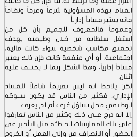
أسرار عمله وما يرتبط به. لذا فإن كل ما خالف
القيام بهذه المسؤولية شرعاً وعرفاً ونظاماً
فانه يعتبر فساداً إدارياً.
وعموماً فالمعروف للجميع بأن كل من
استغل سلطاته من خلال وظيفته بهدف
تحقيق مكاسب شخصية سواء كانت مالية،
اجتماعية، أو أي منفعة كانت فإن ذلك يعتبر
فساداً إدارياً، وهذا الشكل ربما لا يختلف عليه
اثنان.
لكن يلاحظ انه ليس تعريفاً شاملاً للفساد
الإداري، فكثير من الناس قد يكون سلوكه
الوظيفي محل تساؤل عُرف أم لم يعرف.
إلا انه درج على ذلك وكثير من الناس تعارفوا
على تلك الممارسات الخاطئة مثل التأخير في
الحضور أو الانصراف من وإلى العمل أو الخروج