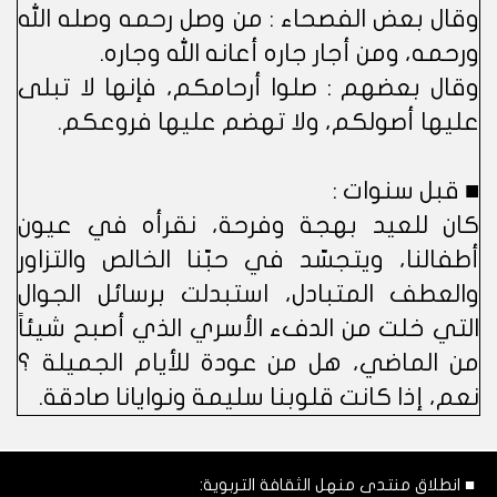
وقال بعض الفصحاء : من وصل رحمه وصله الله
ورحمه، ومن أجار جاره أعانه الله وجاره.
وقال بعضهم : صلوا أرحامكم، فإنها لا تبلى
عليها أصولكم، ولا تهضم عليها فروعكم.
■ قبل سنوات :
كان للعيد بهجة وفرحة، نقرأه في عيون
أطفالنا، ويتجسّد في حبّنا الخالص والتزاور
والعطف المتبادل، استبدلت برسائل الجوال
التي خلت من الدفء الأسري الذي أصبح شيئاً
من الماضي، هل من عودة للأيام الجميلة ؟
نعم، إذا كانت قلوبنا سليمة ونوايانا صادقة.
■ انطلاق منتدى منهل الثقافة التربوية: