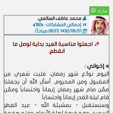
محمد عاطف السالمي.
إجمالي المشاركات : ﴿192﴾.
1432/06/01 (06:01 صباحاً)
.
اجعلوا مناسبة العيد بداية لوصل ما
انقطع.
■
إخواني :
اليوم نودّع شهر رمضان، فليت شعري من
المقبول ومن المحروم، أسأل الله أن يجعلنا
ممّن صام شهر رمضان إيماناً واحتساباً وممّن
قام ليلة القدر إيماناً واحتساباً.
وسنستقبل - بمشيئة الله - عيد الفطر