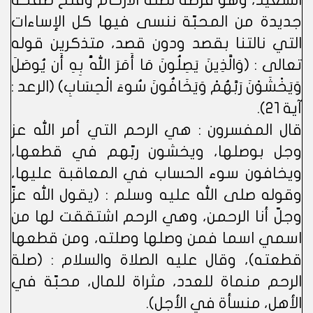
السعيد، وهو فرصة لصلة الأرحام وفتح صفحة
جديدة من المحبّة ننسى فيها كل الإساءات
التي نالتنا بقصد ودون قصد، متذكرين قوله
تعالى : (وَالَّذِينَ يَصِلُونَ مَا أَمَرَ اللَّهُ بِهِ أَن يُوصَلَ
وَيَخْشَوْنَ رَبَّهُمْ وَيَخَافُونَ سُوءَ الْحِسَابِ) (الرعد :
آية 21).
قال المفسرون : هي الرحم التي أمر الله عز
وجل بوصلها، ويخشون ربّهم في قطعها،
ويخافون سوء الحساب في المعاقبة عليها،
وقوله صلى الله عليه وسلم : (يقول الله عزّ
وجلّ أنا الرحمن، وهي الرحم اشتققت لها من
اسمي اسما فمن وصلها وصلته، ومن قطعها
قطعته)، وقال عليه الصلاة والسلام : (صلة
الرحم منماة للعدد، مثراة للمال، محبّة في
الأهل، منسأة في الأجل).