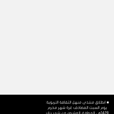
■ انطلاق منتدى منهل الثقافة التربوية:
يوم السبت المصادف غرة شهر محرم
1428هـ، الموافق العشرون من شهر يناير