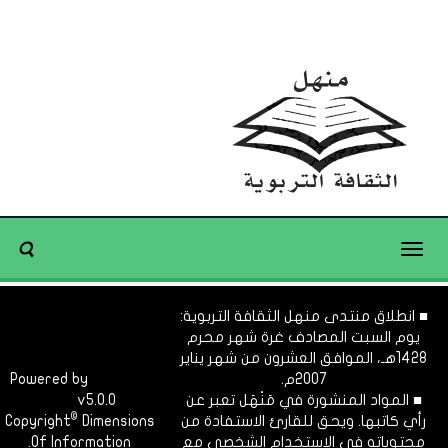
Toggle
navigation
■ انطلاق منتدى منهل الثقافة التربوية:
يوم السبت المصادف غرة شهر محرم
1428هـ، الموافق العشرون من شهر يناير
2007م.
Dimofinf
Powered by
■ المواد المنشورة في مَنْهَل تعبر عن
v5.0.0
CMS
©
رأي كاتبها. ويحق للقارئ الاستفادة من
Dimensions
Copyright
محتوياته في الاستخدام الشخصي مع
Of Information.