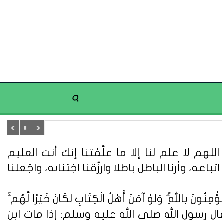
هم لا علم لنا إلا ما علَّمْتنا إنك أنت العليم
تباعه، وأرِنا الباطل باطِلاً وارزُقنا اجْتنابه، واجْعلنا
ُونَ بِاللَّهِ ۗ وَلَوْ آمَنَ أَهْلُ الْكِتَابِ لَكَانَ خَيْرًا لَّهُم ۚ
ُونَ} (سورة آل عمران: 110). وعن أبي هريرة قال : قال رسول الله صلى الله عليه وسلم: إذا مات ابن