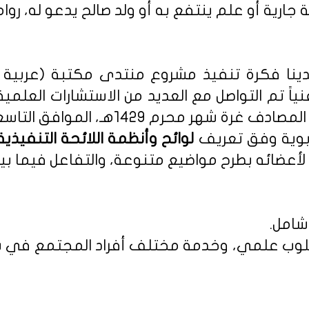
 جارية أو علم ينتفع به أو ولد صالح يدعو له، روا
نا فكرة تنفيذ مشروع منتدى مكتبة (عربية - 
نياً تم التواصل مع العديد من الاستشارات العلمي
م 1429هـ، الموافق التاسع من يناير 2008م.
ربوية وفق تعريف
أعضائه بطرح مواضيع متنوعة، والتفاعل فيما بين
شامل.
 بأسلوب علمي، وخدمة مختلف أفراد المجتمع في س