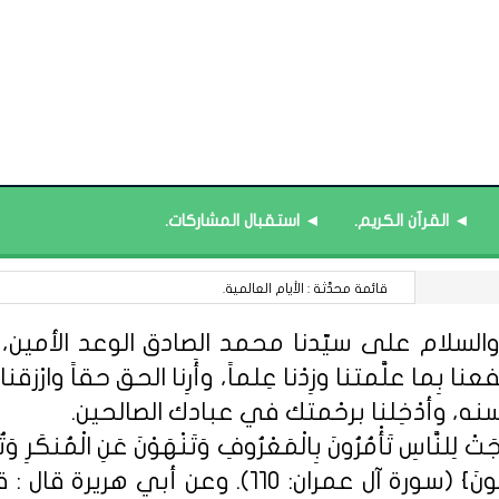
◄ القرآن الكريم.
◄ استقبال المشاركات.
قائمة محدَّثة : كأس العالم 2034
السلام على سيّدنا محمد الصادق الوعد الأمين، الل
 بِما علَّمتنا وزِدْنا عِلماً، وأَرِنا الحق حقاً وارْزقنا ا
سنه، وأدْخِلنا برحْمتك في عبادك الصالحين.
ِلنَّاسِ تَأْمُرُونَ بِالْمَعْرُوفِ وَتَنْهَوْنَ عَنِ الْمُنكَرِ وَتُؤْمِن
مِّنْهُمُ الْمُؤْمِنُونَ وَأَكْثَرُهُمُ الْفَاسِق