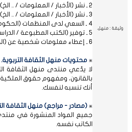
2 ـ نشر (الأخبار / المعلومات / .. الخ) ذات العِلاقة بالصراعات (المذهبية / الطائفية / الحزبية / السياسية / .. الخ).
3 ـ نشر (الأخبار / المعلومات / .. الخ) ذات العِلاقة بالخلافات (الرسمية / الشخصية) مع المنظمات (الحكومية / الخاصة / .. الخ).
4 ـ السعي لدى المنظمات (الحكومية / الخاصة / .. الخ) بطلب أو متابعة (التوظيف / الدراسة / البلاغات / الشكاوى / .. الخ).
وثيقة : منهل.
5 ـ توفير (الكتب المطبوعة / الدراسات العلمية / البحوث الإجرائية / أوراق العمل / الوثائق / التشريعات / الملخصات / .. الخ).
6 ـ إعطاء معلومات شخصية عن (الكتاب المشاركين في منهل الثقافة التربوية / المسؤولين في مختلف المنظمات / .. الخ).
محتويات منهل الثقافة التربوية.
لا يدّعي منتدى منهل الثقافة الت
بالقانون، ومفهوم حقوق الملكية ه
أنك تنسبه لنفسك.
(مصادر - مراجع) منهل الثقافة الت
جميع المواد المنشورة في منتدى م
الكاتب نفسه.