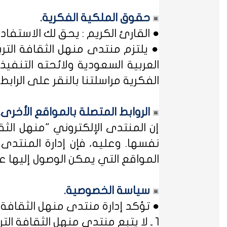
حقوق الملكية الفكرية.
● القارئ الكريم : يحق لك الاستفا
● يلتزم منتدى منهل الثقافة التر
العربية السعودية ولائحته التنفيذ
الفكرية مراسلتنا بالنقر على الرابط: 
الروابط المتصلة بالمواقع الأخرى.
إن المنتدى الإلكتروني "منهل ال
نفسها. وعليه، فإن إدارة المنتد
المواقع التي يمكن الوصول إليها عب
سياسة الخصوصية.
● تؤكد إدارة منتدى منهل الثقافة ا
1 ـ لا يتبع منتدى منهل الثقافة التربوية أي مؤسسة أو منظمة حكومية ... فمنهل لثقافتك !