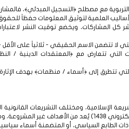
شر كل المشاركات، ويخضع توقيت النشر لاعتبارات 
 التي تتعارض مع ﴿المعتقدات الدينية / النظم 
تي تتطرق إلى ﴿أسماء / منظمات﴾ بهدف الإثارة الإ
يعة الإسلامية، ومختلف التشريعات القانونية ا
روني 1438
) يُعد من الأهداف غير المشروعة، وخ