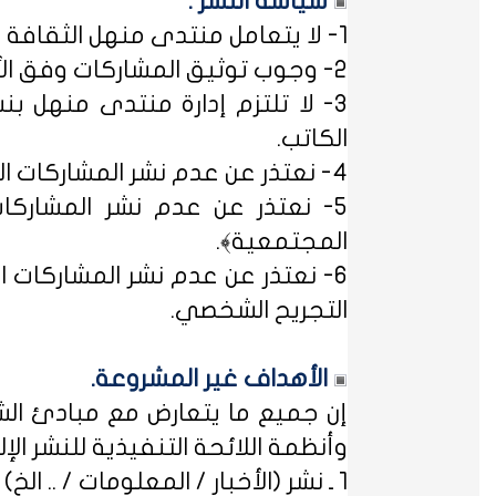
سياسة النشر :
1- لا يتعامل منتدى منهل الثقافة التربوية مع مصطلح ﴿التسجيل المبدئي﴾، فالمشاركات متاحة للجميع.
2- وجوب توثيق المشاركات وفق الأساليب العلمية لتوثيق المعلومات حفظاً للحقوق الفكرية وتيسيراً للباحث عن المعلومة.
3- لا تلتزم إدارة منتدى منهل بن
الكاتب.
4- نعتذر عن عدم نشر المشاركات التي لا تتضمن الاسم الحقيقي - ثلاثياً على الأقل - ﴿المسلمون عند شروطهم في تدوين الاسم﴾.
5- نعتذر عن عدم نشر المشاركات
المجتمعية﴾.
6- نعتذر عن عدم نشر المشاركات ال
التجريح الشخصي.
الأهداف غير المشروعة.
إن جميع ما يتعارض مع مبادئ الشر
وأنظمة اللائحة التنفيذية للنشر الإلكت
1 ـ نشر (الأخبار / المعلومات / .. الخ) ذات الطابع السياسي، أو المتضمنة أسماء سياسيين.