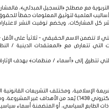
شر كل المشاركات، ويخضع توقيت النشر لاعتبارات 
 التي تتعارض مع ﴿المعتقدات الدينية / النظم 
تي تتطرق إلى ﴿أسماء / منظمات﴾ بهدف الإثارة الإ
يعة الإسلامية، ومختلف التشريعات القانونية ا
روني 1438
) يُعد من الأهداف غير المشروعة، وخ