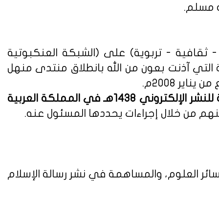
ه مسلم.
ثقافية - تربوية) على (الشبكة العنكبوتية
ة التي آذنت بعون من الله بانطلاق منتدى منهل
لوائح وأنظمة اللائحة التنفيذية للنشر الإلكتروني 1438هـ في المملكة العربية
هم من خلال إجراءات يحددها المسئول عنه.
ائر العلوم، والمساهمة في نشر رسالة الإسلام