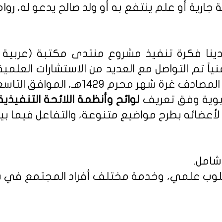
 جارية أو علم ينتفع به أو ولد صالح يدعو له، روا
نا فكرة تنفيذ مشروع منتدى مكتبة (عربية - 
نياً تم التواصل مع العديد من الاستشارات العلمي
م 1429هـ، الموافق التاسع من يناير 2008م.
ربوية وفق تعريف
أعضائه بطرح مواضيع متنوعة، والتفاعل فيما بين
شامل.
 بأسلوب علمي، وخدمة مختلف أفراد المجتمع في س