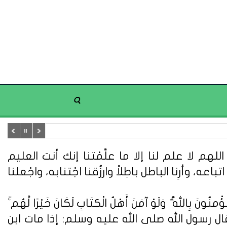
هم لا علم لنا إلا ما علَّمْتنا إنك أنت العليم
تباعه، وأرِنا الباطل باطِلاً وارزُقنا اجْتنابه، واجْعلنا
ُونَ بِاللَّهِ ۗ وَلَوْ آمَنَ أَهْلُ الْكِتَابِ لَكَانَ خَيْرًا لَّهُم ۚ
ُونَ} (سورة آل عمران: 110). وعن أبي هريرة قال : قال رسول الله صلى الله عليه وسلم: إذا مات ابن