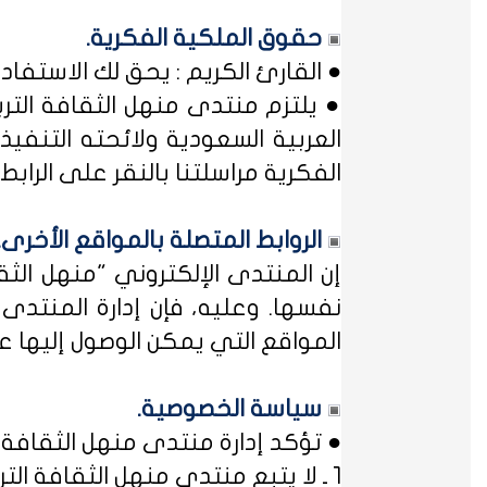
حقوق الملكية الفكرية.
● القارئ الكريم : يحق لك الاستفا
● يلتزم منتدى منهل الثقافة التر
العربية السعودية ولائحته التنفيذ
الفكرية مراسلتنا بالنقر على الرابط: 
الروابط المتصلة بالمواقع الأخرى.
إن المنتدى الإلكتروني "منهل ال
نفسها. وعليه، فإن إدارة المنتد
المواقع التي يمكن الوصول إليها عب
سياسة الخصوصية.
● تؤكد إدارة منتدى منهل الثقافة ا
1 ـ لا يتبع منتدى منهل الثقافة التربوية أي مؤسسة أو منظمة حكومية ... فمنهل لثقافتك !