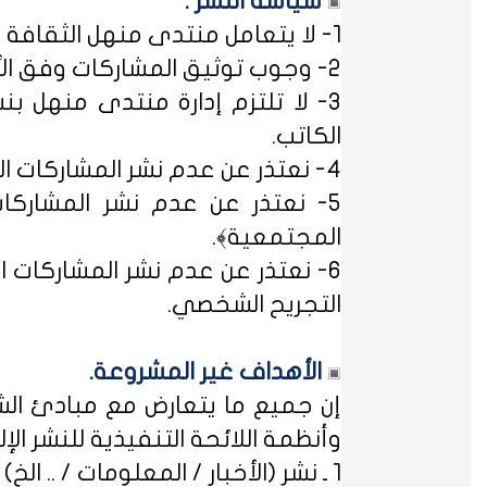
سياسة النشر :
1- لا يتعامل منتدى منهل الثقافة التربوية مع مصطلح ﴿التسجيل المبدئي﴾، فالمشاركات متاحة للجميع.
2- وجوب توثيق المشاركات وفق الأساليب العلمية لتوثيق المعلومات حفظاً للحقوق الفكرية وتيسيراً للباحث عن المعلومة.
3- لا تلتزم إدارة منتدى منهل بن
الكاتب.
4- نعتذر عن عدم نشر المشاركات التي لا تتضمن الاسم الحقيقي - ثلاثياً على الأقل - ﴿المسلمون عند شروطهم في تدوين الاسم﴾.
5- نعتذر عن عدم نشر المشاركات
المجتمعية﴾.
6- نعتذر عن عدم نشر المشاركات ال
التجريح الشخصي.
الأهداف غير المشروعة.
إن جميع ما يتعارض مع مبادئ الشر
وأنظمة اللائحة التنفيذية للنشر الإلكت
1 ـ نشر (الأخبار / المعلومات / .. الخ) ذات الطابع السياسي، أو المتضمنة أسماء سياسيين.