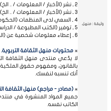
2 ـ نشر (الأخبار / المعلومات / .. الخ) ذات العِلاقة بالصراعات (المذهبية / الطائفية / الحزبية / السياسية / .. الخ).
3 ـ نشر (الأخبار / المعلومات / .. الخ) ذات العِلاقة بالخلافات (الرسمية / الشخصية) مع المنظمات (الحكومية / الخاصة / .. الخ).
4 ـ السعي لدى المنظمات (الحكومية / الخاصة / .. الخ) بطلب أو متابعة (التوظيف / الدراسة / البلاغات / الشكاوى / .. الخ).
وثيقة : منهل.
5 ـ توفير (الكتب المطبوعة / الدراسات العلمية / البحوث الإجرائية / أوراق العمل / الوثائق / التشريعات / الملخصات / .. الخ).
6 ـ إعطاء معلومات شخصية عن (الكتاب المشاركين في منهل الثقافة التربوية / المسؤولين في مختلف المنظمات / .. الخ).
محتويات منهل الثقافة التربوية.
لا يدّعي منتدى منهل الثقافة الت
بالقانون، ومفهوم حقوق الملكية ه
أنك تنسبه لنفسك.
(مصادر - مراجع) منهل الثقافة الت
جميع المواد المنشورة في منتدى م
الكاتب نفسه.