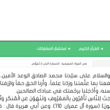
◄ القرآن الكريم.
◄ استقبال المشاركات.
قائمة محدَّثة : منصة نور ﴿نظام المعلومات التعليمية﴾.
السلام على سيّدنا محمد الصادق الوعد الأمين، الل
 بِما علَّمتنا وزِدْنا عِلماً، وأَرِنا الحق حقاً وارْزقنا ا
سنه، وأدْخِلنا برحْمتك في عبادك الصالحين.
ِلنَّاسِ تَأْمُرُونَ بِالْمَعْرُوفِ وَتَنْهَوْنَ عَنِ الْمُنكَرِ وَتُؤْمِن
مِّنْهُمُ الْمُؤْمِنُونَ وَأَكْثَرُهُمُ الْفَاسِق