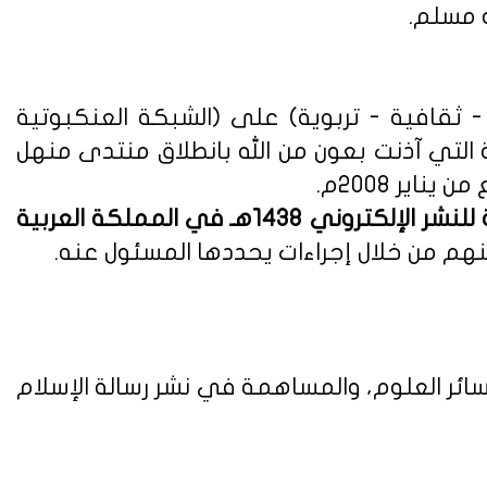
ه مسلم.
ثقافية - تربوية) على (الشبكة العنكبوتية
ة التي آذنت بعون من الله بانطلاق منتدى منهل
لوائح وأنظمة اللائحة التنفيذية للنشر الإلكتروني 1438هـ في المملكة العربية
هم من خلال إجراءات يحددها المسئول عنه.
ائر العلوم، والمساهمة في نشر رسالة الإسلام