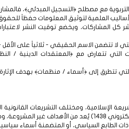
شر كل المشاركات، ويخضع توقيت النشر لاعتبارات 
 التي تتعارض مع ﴿المعتقدات الدينية / النظم 
تي تتطرق إلى ﴿أسماء / منظمات﴾ بهدف الإثارة الإ
يعة الإسلامية، ومختلف التشريعات القانونية ا
روني 1438
) يُعد من الأهداف غير المشروعة، وخ