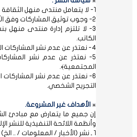
سياسة النشر :
1- لا يتعامل منتدى منهل الثقافة التربوية مع مصطلح ﴿التسجيل المبدئي﴾، فالمشاركات متاحة للجميع.
2- وجوب توثيق المشاركات وفق الأساليب العلمية لتوثيق المعلومات حفظاً للحقوق الفكرية وتيسيراً للباحث عن المعلومة.
3- لا تلتزم إدارة منتدى منهل بن
الكاتب.
4- نعتذر عن عدم نشر المشاركات التي لا تتضمن الاسم الحقيقي - ثلاثياً على الأقل - ﴿المسلمون عند شروطهم في تدوين الاسم﴾.
5- نعتذر عن عدم نشر المشاركات
المجتمعية﴾.
6- نعتذر عن عدم نشر المشاركات ال
التجريح الشخصي.
الأهداف غير المشروعة.
إن جميع ما يتعارض مع مبادئ الشر
وأنظمة اللائحة التنفيذية للنشر الإلكت
1 ـ نشر (الأخبار / المعلومات / .. الخ) ذات الطابع السياسي، أو المتضمنة أسماء سياسيين.