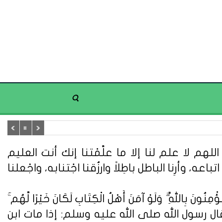
هم لا علم لنا إلا ما علَّمْتنا إنك أنت العليم
تباعه، وأرِنا الباطل باطِلاً وارزُقنا اجْتنابه، واجْعلنا
ُونَ بِاللَّهِ ۗ وَلَوْ آمَنَ أَهْلُ الْكِتَابِ لَكَانَ خَيْرًا لَّهُم ۚ
ُونَ} (سورة آل عمران: 110). وعن أبي هريرة قال : قال رسول الله صلى الله عليه وسلم: إذا مات ابن