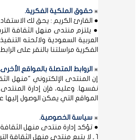
حقوق الملكية الفكرية.
● القارئ الكريم : يحق لك الاستفا
● يلتزم منتدى منهل الثقافة التر
العربية السعودية ولائحته التنفيذ
الفكرية مراسلتنا بالنقر على الرابط: 
الروابط المتصلة بالمواقع الأخرى.
إن المنتدى الإلكتروني "منهل ال
نفسها. وعليه، فإن إدارة المنتد
المواقع التي يمكن الوصول إليها عب
سياسة الخصوصية.
● تؤكد إدارة منتدى منهل الثقافة ا
1 ـ لا يتبع منتدى منهل الثقافة التربوية أي مؤسسة أو منظمة حكومية ... فمنهل لثقافتك !