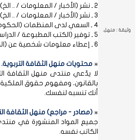
2 ـ نشر (الأخبار / المعلومات / .. الخ) ذات العِلاقة بالصراعات (المذهبية / الطائفية / الحزبية / السياسية / .. الخ).
3 ـ نشر (الأخبار / المعلومات / .. الخ) ذات العِلاقة بالخلافات (الرسمية / الشخصية) مع المنظمات (الحكومية / الخاصة / .. الخ).
4 ـ السعي لدى المنظمات (الحكومية / الخاصة / .. الخ) بطلب أو متابعة (التوظيف / الدراسة / البلاغات / الشكاوى / .. الخ).
وثيقة : منهل.
5 ـ توفير (الكتب المطبوعة / الدراسات العلمية / البحوث الإجرائية / أوراق العمل / الوثائق / التشريعات / الملخصات / .. الخ).
6 ـ إعطاء معلومات شخصية عن (الكتاب المشاركين في منهل الثقافة التربوية / المسؤولين في مختلف المنظمات / .. الخ).
محتويات منهل الثقافة التربوية.
لا يدّعي منتدى منهل الثقافة الت
بالقانون، ومفهوم حقوق الملكية ه
أنك تنسبه لنفسك.
(مصادر - مراجع) منهل الثقافة الت
جميع المواد المنشورة في منتدى م
الكاتب نفسه.