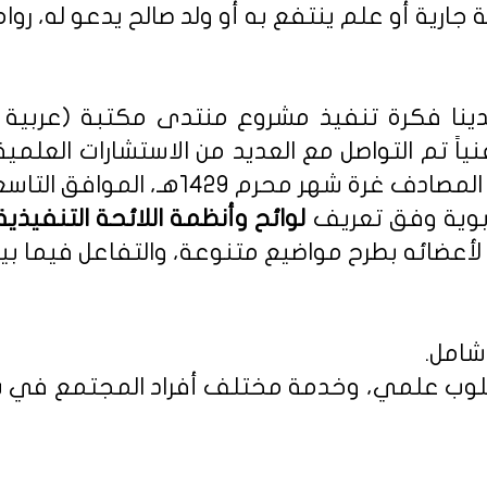
 جارية أو علم ينتفع به أو ولد صالح يدعو له، روا
نا فكرة تنفيذ مشروع منتدى مكتبة (عربية - 
نياً تم التواصل مع العديد من الاستشارات العلمي
م 1429هـ، الموافق التاسع من يناير 2008م.
ربوية وفق تعريف
أعضائه بطرح مواضيع متنوعة، والتفاعل فيما بين
شامل.
 بأسلوب علمي، وخدمة مختلف أفراد المجتمع في س