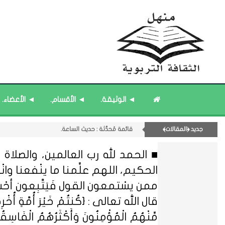
11- القسم الحادي عشر : ﴿اللقاءات الشخصية - الثقافة المتسلسلة﴾.
◄ الوثيقة.
◄ الأقسام.
◄ الأعضاء.
قائمة مُثبتة : إدارة منهل الثقافة التربوية.
قائمة مُثبتة : مشرف منهل الثقافة التربوية.
جديد ﴿المقالات﴾
قائمة مُحدَّثة : من ﴿جديد﴾ المشاركات.
قائمة مُحدَّثة : حديث الساعة.
■ الحمد لله رب العالمين، والصلاة و
الحكيم، اللهم علِّمنا ما ينْفعنا وانْفعنا
ممن يسْتمعون القول فَيَتَّبِعون أحْ
قال الله تعالى : {كُنتُمْ خَيْرَ أُمَّةٍ أُخْرِجَتْ ل