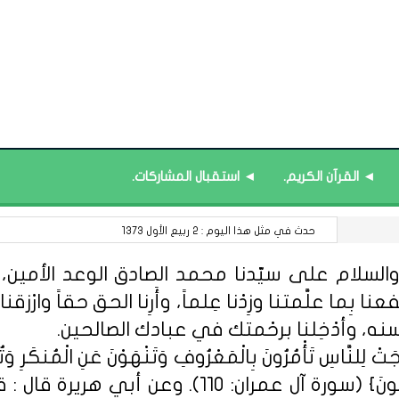
◄ القرآن الكريم.
◄ استقبال المشاركات.
لا تعلموا متى يخونوا.
السلام على سيّدنا محمد الصادق الوعد الأمين، الل
 بِما علَّمتنا وزِدْنا عِلماً، وأَرِنا الحق حقاً وارْزقنا ا
سنه، وأدْخِلنا برحْمتك في عبادك الصالحين.
ِلنَّاسِ تَأْمُرُونَ بِالْمَعْرُوفِ وَتَنْهَوْنَ عَنِ الْمُنكَرِ وَتُؤْمِن
مِّنْهُمُ الْمُؤْمِنُونَ وَأَكْثَرُهُمُ الْفَاسِق