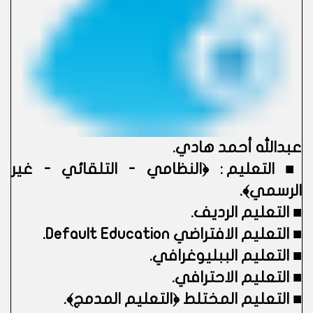
عبدالله أحمد هادي
.
■
التعليم : ﴿النظامي - التلقائي - غير
الرسمي﴾.
■
التعليم الرديف.
■
التعليم الافتراضي Default Education.
■
التعليم الببليوغرافي.
■
التعليم الاحترافي.
■
التعليم المختلط ﴿التعليم المدمج﴾.