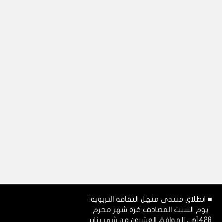
■ انطلاق منتدى منهل الثقافة التربوية:
يوم السبت المصادف غرة شهر محرم
1428هـ، الموافق العشرون من شهر يناير