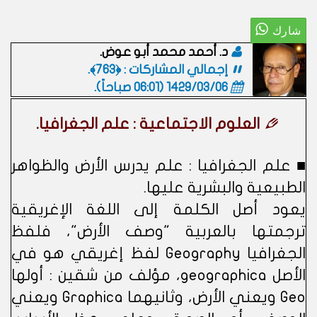
د. أحمد محمد أبو عوض.
إجمالي المشاركات : ﴿763﴾.
1429/03/06 (06:01 صباحاً)
.
العلوم الاجتماعية : علم الجغرافيا.
■ علم الجغرافيا : علم يدرس الأرض والظواهر
الطبيعية والبشرية عليها.
يعود أصل الكلمة إلى اللغة الإغريقية
ترجمتها بالعربية "وصف الأرض"، فلفظ
الجغرافيا Geography لفظ إغريقي هو في
الأصل geographica، مؤلف من شقين : أولها
Geo ويعني الأرض، وثانيهما Graphica ويعني