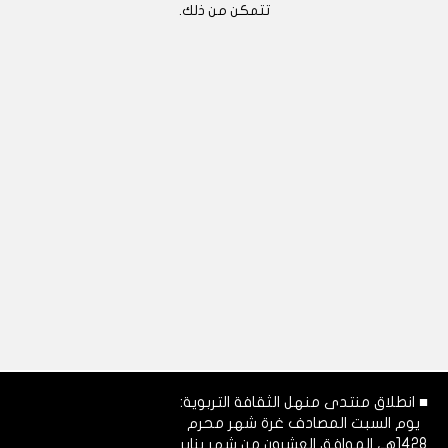
تتمكن من ذلك.
■ انطلاق منتدى منهل الثقافة التربوية:
يوم السبت المصادف غرة شهر محرم
1428هـ، الموافق العشرون من شهر يناير