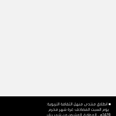
■ انطلاق منتدى منهل الثقافة التربوية:
يوم السبت المصادف غرة شهر محرم
1428هـ، الموافق العشرون من شهر يناير