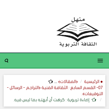
Toggle
navigation
● الرئيسية
﴿المقالات﴾
....
07- القسم السابع : الثقافة الفنية ﴿التراجم - الرسائل -
التوقيعات﴾.
إضاءة تربوية : كرهت أن أبهته بما ليس فيه.