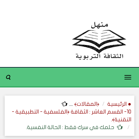
Toggle
navigation
● الرئيسية
﴿المقالات﴾
....
10- القسم العاشر : الثقافة ﴿الفلسفية - التطبيقية -
التقنية﴾.
حلمك في سرك فقط : الحالة النفسية.