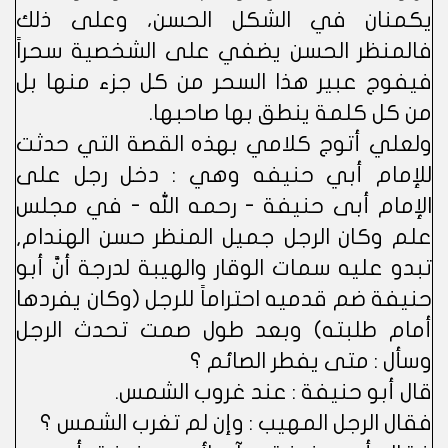
يكمنان في الشكل الحسن، وعلى ذلك
فالمنظر الحسن يضفي على الشخصية سحراً
فيفوج عبير هذا السحر من كل جزء منها بل
من كل كلمة ينطق بها صاحبها.
ولعلي أتوج كلامي بهذه القصة التي حدثت
للإمام أبي حنيفه وهي : دخل رجل على
الإمام أبى حنيفة - رحمه الله - في مجلس
علم وكان الرجل جميل المنظر حسن الهندام,
تبدو عليه سمات الوقار والهيبة لدرجة أنَّ أبو
حنيفة ضم قدميه احتراماً للرجل (وكان يفردها
أمام طلبته) وبعد طول صمت تحدث الرجل
وسأل : متى يفطر الصائم ؟
قال أبو حنيفة : عند غروب الشمس.
فقال الرجل المهيب : وإن لم تغرب الشمس ؟