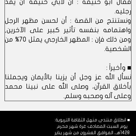
فقال أبو حنيفة : آن لأبي حنيفة أن يمد
رجليه.
ونستنتج من القصة : أن لحسن مظهر الرجل
واهتمامه بنفسه تأثير كبير على الآخرين,
ومن ذلك فإن : المظهر الخارجي يمثل 70% من
الشخصية.
■ وأخيراً :
نسأل الله عز وجل أن يزينا بالأيمان ويجملنا
بأخلاق القرآن، وصلى الله على نبينا محمد
وعلى آله وصحبه وسلم.
■ انطلاق منتدى منهل الثقافة التربوية:
يوم السبت المصادف غرة شهر محرم
1428هـ، الموافق العشرون من شهر يناير