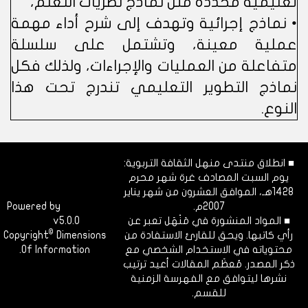
تعليمية محددة مثل نماذج نظريات التعلم،
• نماذج إجرائية وتهدف إلى شرح أداء مهمة
عملية معينة، وتشتمل على سلسلة
متفاعلة من العمليات والإجراءات، ولذلك فكل
نماذج التطوير التعليمي تندرج تحت هذا
النوع.
■ انطلاق منتدى منهل الثقافة التربوية:
يوم السبت المصادف غرة شهر محرم
1428هـ، الموافق العشرون من شهر يناير
2007م.
Dimofinf
Powered by
■ المواد المنشورة في مَنْهَل تعبر عن
v5.0.0
CMS
©
رأي كاتبها. ويحق للقارئ الاستفادة من
Dimensions
Copyright
محتوياته في الاستخدام الشخصي مع
Of Information.
ذكر المصدر. مُعظَم المقالات أعيد ترتيب
نشرها ليتوافق مع الفهرسة الزمنية
للقسم.