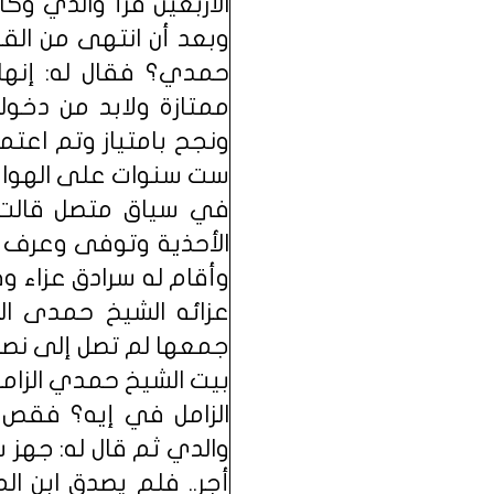
الأربعين قرأ والدي و
وبعد أن انتهى من الق
حمدي؟ فقال له: إنها 
ونجح بامتياز وتم اعتم
ست سنوات على الهواء 
في سياق متصل قالت م
الأحذية وتوفى وعرف و
وأقام له سرادق عزاء و
عزائه الشيخ حمدى الز
جمعها لم تصل إلى نصف 
بيت الشيخ حمدي الزامل
الزامل في إيه؟ فقص ع
والدي ثم قال له: جهز 
أجر.. فلم يصدق ابن ا