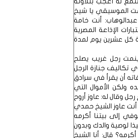
تمع له أعجب بتلاوته
لمت الموسيقي يا شيخ
عبدالوهاب: أنت خامة
19 تقدم والدي إلى اختبارات الإذاعة المصرية
رة كل عشرين يوم لمدة
ينمت رجل غريب يصلح
 تكاليف جنازة الرجل
اته أن يقرأ في سرادق
ه ولكن الأموال التي
ل وقال له: عاوز أروح
 أنت عاوز الشيخ حمدي
وفي إلى بيتنا أكرمه
ذا لوصية والدك وبدون
رمه؟ قال: أنا الشيخ