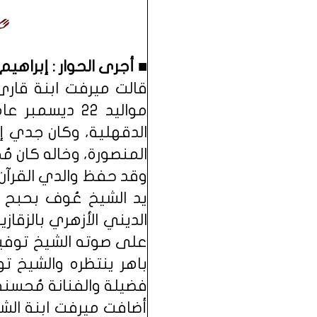
■ أجرى الحوار : إبراهيم
قالت ميرفت ابنة قارئ
الدقهلية، وكان جدي إ
المنصورة، وخاله كان مُح
وقد حفظ والدي القرآن 
يد الشيخ عُوف بحبح و
الديني الأزهري بالزقا
على صوته الشيخ توفيق
باهر ينتظره والشيخ تو
فضيلة والفنانة مُحسنة
أضافت ميرفت ابنة الش