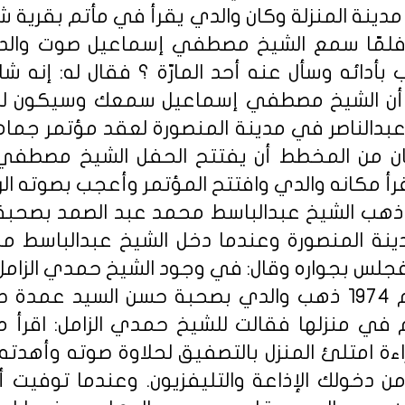
دينة المنزلة وكان والدي يقرأ في مأتم بقرية ش
فلمّا سمع الشيخ مصطفي إسماعيل صوت والد
دائه وسأل عنه أحد المارّة ؟ فقال له: إنه
لغه أن الشيخ مصطفي إسماعيل سمعك وسيكون ل
 عبدالناصر في مدينة المنصورة لعقد مؤتمر ج
ن من المخطط أن يفتتح الحفل الشيخ مصطفي
أ مكانه والدي وافتتح المؤتمر وأعجب بصوته الر
ذهب الشيخ عبدالباسط محمد عبد الصمد بصحبة ا
ينة المنصورة وعندما دخل الشيخ عبدالباسط م
 فجلس بجواره وقال: في وجود الشيخ حمدي الزامل 
يستمع إليه، وفي عام 1974 ذهب والدي بصحبة حسن السيد
 في منزلها فقالت للشيخ حمدي الزامل: اقرأ ما 
اءة امتلئ المنزل بالتصفيق لحلاوة صوته وأهدت
 من دخولك الإذاعة والتليفزيون. وعندما توفي