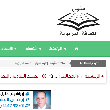
◄ الوثيقة.
◄ الأقسام.
◄ الأعضاء.
قائمة مُحدَّثة : حديث الساعة.
11- القسم الحادي عشر : ﴿اللقاءات الشخصية - الثقافة المتسلسلة﴾.
جديد ﴿المقالات﴾
قائمة مُثبتة : إدارة منهل الثقافة التربوية.
قائمة مُحدَّثة : من ﴿جديد﴾ المشاركات.
● الرئيسية
﴿المقالات﴾
....
06- القسم السادس : الثقافة ﴿الزمنية - الإعلامية - العامة﴾.
قائمة مُثبتة : مشرف منهل الثقافة التربوية.
إبراهيم خليل 
إجمالي المشاركا
1447/03/01 (06:01 صباحاً)