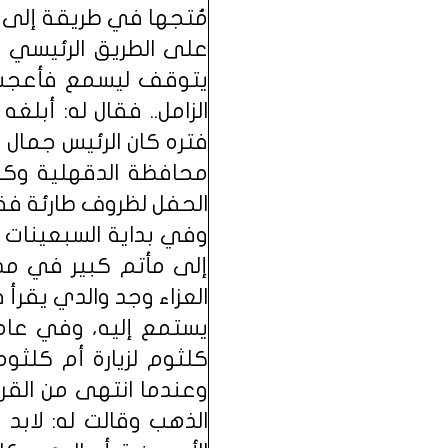
مُتجها في طريقة إلى م
على الطريق الرئيسي 
يتوقف ليسمع فأعجب بأ
الزامل.. فقال له: أب
فتره كان الرئيس جمال
محافظة الدقهلية وكا
الحفل لظروف طارئة فقر
وفي بداية السبعينات 
إلى مأتم كبير في مد
العزاء وجد والدي يقرأ
كلثوم لزيارة أم كلثوم
وعندما انتهى من القر
الذهب وقالت له: لابد