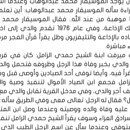
كان يوجد الموسيقار محمد عبدالوهاب وعندما اس
راءة سأله الموسيقار محمد عبدالوهاب: أين تع
موهبة من عند الله.. فقال الموسيقار محمد 
ممتازة ولابد من دخولك الإذاعة، وفي عام 76
اده بالإذاعة والتليفزيون وظل يقرأ قرآن الفجر م
مباشرة.
يرفت ابنة الشيخ حمدي الزامل: كان في قر
الدي بخبر وفاة هذا الرجل وظروفه فتحمل والدي
قرأ فيه، وأيضا توفى أحد الصيادين وأوصى قبل وف
امل فجمع ابن الصياد الأموال لتنفيذ وصية والد
أجر والدي، وفي مدخل القرية تقابل والدي مع رج
؟ فقال له الرجل: تعالى معى وفي الطريق سأله:
ليه وفاة والده ووصيته وعندما وصل ابن المت
سرادق العزاء وسوف يقرأ الشيخ حمدي الزامل تنفي
لمتوفى وعندما سأل عن اسم الرجل الطيب الذي أك