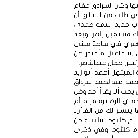
ها وكان السرادق مقام
ي طلب من السائق أن
 شاب جديد اسمه حمدي
ك مستقبل باهر. وبعد
ماهيري في ساحة مبني
 إسماعيل فأعتذر عن
ئيس جمال عبدالناصر.
لمبتهل أحمد أبو زيد
حمد عبدالصمد سرداق
يجب ألا يقرأ أحد وظل
 عمدة طماي الزهايرة قرية أم
يتيسر لك من القرآن..
ه أم كلثوم سلسلة من
ت أم كلثوم وفي ذكرى