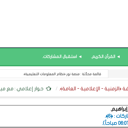
◄ القرآن الكريم.
◄ استقبال المشاركات.
قائمة محدَّثة : منصة نور ﴿نظام المعلومات التعليمية﴾.
حوار إعلامي : مع مير
إبراهيم.
ت : ﴿6﴾.
.