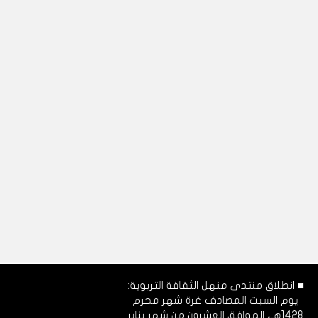
■ انطلاق منتدى منهل الثقافة التربوية:
يوم السبت المصادف غرة شهر محرم
1428هـ، الموافق العشرون من شهر يناير