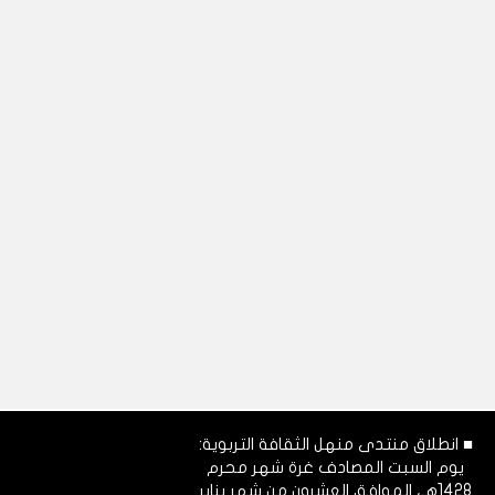
■ انطلاق منتدى منهل الثقافة التربوية:
يوم السبت المصادف غرة شهر محرم
1428هـ، الموافق العشرون من شهر يناير