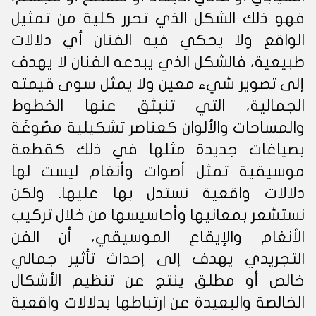
فهو ذلك الشكل الذي تحرر كلية من تمثيل
الواقع ولا يحكي فيه الفنان أي دلالات
طبيعية، فالشكل الذي يبدعه الفنان لا يهدف
إلى تصوير شيء معين ولا يمثل سوى قيمته
الجمالية، التي تنبثق عنها الخطوط
والمساحات والألوان كعناصر تشكيلية مَصُوغَة
بصياغات جديدة مثلها في ذلك كقطعة
موسيقية تمثل أصوات وأنغام ليست لها
دلالات واقعية نستدل بها عليها. ولكن
نستشعر بمعانيها وأحاسيسها من خلال تركيب
الأنغام والإيقاع الموسيقي، أن الفن
التجريدي يهدف إلى إحداث تأثير جمالي
خالص أو مطلق ينتج عن تنظيم الأشكال
الخالصة والبعيدة عن ارتباطها بدلالات واقعية