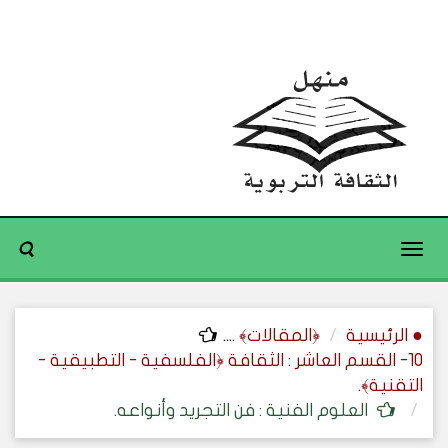
Toggle
navigation
● الرئيسية
﴿المقالات﴾
....
10- القسم العاشر : الثقافة ﴿الفلسفية - التطبيقية -
التقنية﴾.
العلوم الفنية : فن التجريد وأنواعه.