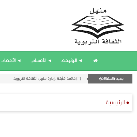
08- القسم الثامن : الثقافة ﴿اللغوية - الشعرية - القصصية﴾.
۝ قائمة مُثبتة : مشرف منهل الثقافة التربوية.
12- القسم الثاني عشر : الثقافة ﴿الرياضية - المعرفية - المستقبلية﴾.
◄ الوثيقة.
◄ الأقسام.
◄ الأعضاء.
۝ قائمة مُحدَّثة : مختارات من المشاركات المُحدَّثة.
۝ قائمة مُحدَّثة : مختارات من جديد المشاركات.
جديد ﴿المقالات﴾
۝ قائمة مُثبتة : إدارة منهل الثقافة التربوية.
۝ قائمة مُثبتة : فريق منهل الثقافة التربوية.
● الرئيسية