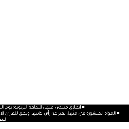
■ انطلاق منتدى منهل الثقافة التربوية: يوم السبت المصادف غرة شهر محرم
■ المواد المنشورة في مَنْهَل تعبر عن رأي كاتبها. ويحق للقارئ 
ليت