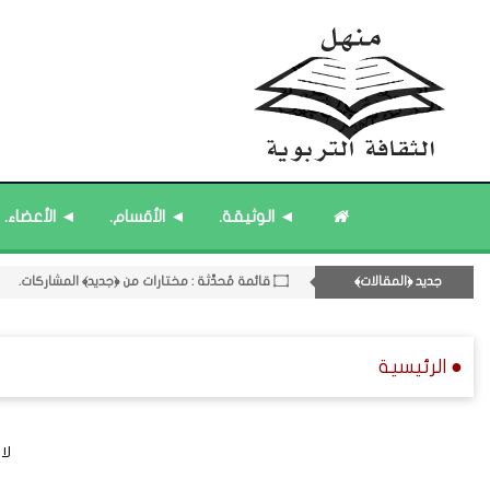
◄ الوثيقة.
◄ الأقسام.
◄ الأعضاء.
11- القسم الحادي عشر : ﴿اللقاءات الشخصية - الثقافة المتسلسلة﴾.
۝ قائمة مُحدَّثة : حديث الساعة.
جديد ﴿المقالات﴾
۝ قائمة مُحدَّثة : مختارات من ﴿جديد﴾ المشاركات.
۝ قائمة مُثبتة : إدارة منهل الثقافة التربوية.
۝ قائمة مُثبتة : مشرف منهل الثقافة التربوية.
● الرئيسية
لا