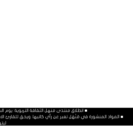
■ انطلاق منتدى منهل الثقافة التربوية: يوم السبت المصادف غرة شهر محرم
■ المواد المنشورة في مَنْهَل تعبر عن رأي كاتبها. ويحق للقارئ 
ليت