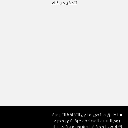
تتمكن من ذلك.
■ انطلاق منتدى منهل الثقافة التربوية:
يوم السبت المصادف غرة شهر محرم
1428هـ، الموافق العشرون من شهر يناير