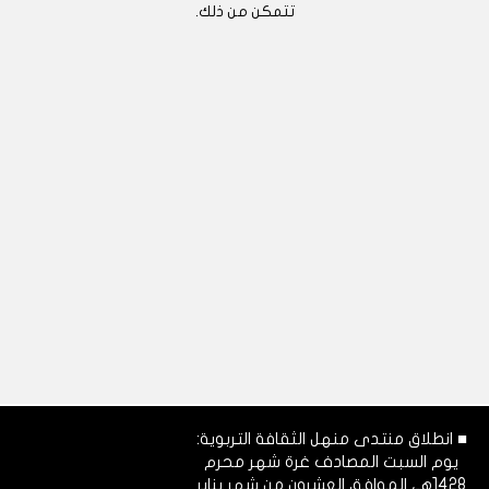
تتمكن من ذلك.
■ انطلاق منتدى منهل الثقافة التربوية:
يوم السبت المصادف غرة شهر محرم
1428هـ، الموافق العشرون من شهر يناير