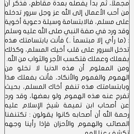
مجملاً، ثم بدأ يفصله بعدة مقاطع، فذكر أن
من أحب الأعمال إلى الله عز وجل سرور تدخله
على مسلم، فالابتسامة وسيلة دعوية أخوية
وقد ورد في صفة النبي صلى الله عليه وسلم
: (ما رأي إلا مبتسماً ..) فأنت بابتسامتك هذه
تدخل السرور على قلب أخيك المسلم، وكذلك
بفعلك وعملك فتكسب الأجر والثواب من الله.
ومن المعلوم أن هذه الدنيا لا تخلو من
الهموم والغموم والأنكاد، فأنت بفعلك هذا
وبابتسامتك هذه تنفع أخاك المسلم، بحيث
تفرج عنه هذه الهموم ولو بعضها، وقد ورد
عن أصحاب ابن تميمة شيخ الإسلام عليه
رحمة الله أن أصحابه كانوا يقولون : تكتنفنا
المصائب والهموم والأحزان فإذا رأينا وجهه
تكشف عنا الهم.