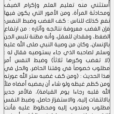
أُستثني منه تعليم العلم وإكرام الضيف
ومحادثة المرأة، ومن الأمور التي يكون فيها
نفع كذلك للناس : كف الغضب وضبط النفس؛
فإن الغضب معروفة نتائجه وآثاره : من ارتفاع
الضغط، وفقدان للعقل، وأنه مظنة تلبس الجن
بالإنسان، وكان من وصية النبي صلى الله عليه
وسلم لصاحبه الذي جاء يستوصيه فقال له :
(لا تغضب وكررها ثلاثاً) وضبط النفس أمر
مطلوب خصوصاً في وقتنا الحاضر، والحل في
هذا الحديث : (ومن كف غضبه ستر الله عورته
ومن كظم غيظه ولو شاء أن يمضيه أمضاه ملأ
الله قلبه رجاءا يوم القيامة)، فالأمر جدير
بالالتفات إليه، والاستفزاز حاصل، وضبط النفس
مطلوب ومندوب إليه ومحظوظ عليه فأنت