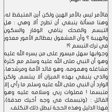
فالأمر ليس بالأمر الهين ولكن أين المتيقظ له،
وهنا مسألة ينبغي أن تطرح ألا وهي : هل
التبسم والضحك ينافي الوقار والسكون
والهيبة ؟ وأن المشغول بعظائم الأمور معذور
في ترك التبسم ؟!
وجوابها سهل ميسور على من يسره الله عليه
وهو أن النبي صلى الله عليه وسلم مع كثرة
مشاغله وهمومه، وهو قائد الأمة ومرشدها،
والذي ينبغي بهذه الميزان ألا يبتسم، ولكن
الوارد أن النبي صلى الله عليه وسلم ما رأي إلا
متبسما ! فصلوات ربي وسلامه عليه وهو
القائل : (وتبسمك في وجه أخيك صدقة)،
فهذا الدليل وهذه الحجة تبطل ذلك التكلف.