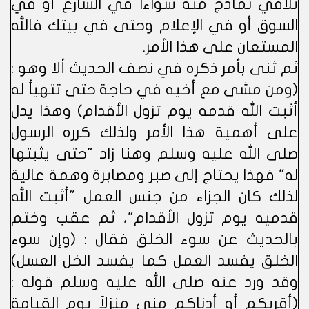
تلاقي نماذج منه سواءا في الشارع أو في
السوق أو في الإعلام وحتى في بيتك فالله
المستعان على هذا الأمر.
ثم ثنى بأمر ذكره في نصف الحديث ألا وهو :
(ومن مشى مع أخيه في حاجة حتى تتهيأ له
أثبت الله قدمه يوم تزول الأقدام) وهذا يدل
على أهمية هذا الأمر ولذلك كرره الرسول
صلى الله عليه وسلم وهنا زاد "حتى يثبتها
له" فهذا يحتاج إلى صبر ومصابرة وهمة عالية
لذلك كان الجزاء من جنس العمل "أثبت الله
قدميه يوم تزول الأقدام"، ثم عقب وختم
بالحديث عن سوء الخلق فقال : (وإن سوء
الخلق يفسد العمل كما يفسد الخل العسل)
وقد ورد عنه صلى الله عليه وسلم قوله :
(أقربكم أو أدناكم مني منزلاً يوم القيامة