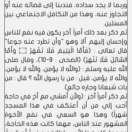
وربما لا يجد سداده، فندبنا إلى قضائه عنه أو
التجاوز عنه، وهذا من التكافل الاجتماعي بين
المسلين.
ثم ذكر بعد ذلك أمراً أخر يكون فيه نفع للناس
وإحسان إليهم ألا وهو "وأن تطرد عنه جوعا"
قال تعالى : (فَأَمَّا الْيَتِيمَ فَلَا تَقْهَرْ ۝ وَأَمَّا
السَّائِلَ فَلَا تَنْهَرْ) (الضحى : 9-10)، وقال صلى
الله عليه وسلم : (والله لا يؤمن، والله لا يؤمن،
والله لا يؤمن، قيل : من يا رسول الله ؟ قال : من
بات شبعانا وجاره جائع).
ثم ذكر أمراً آخر : (ولأن أمشي مع أخ في حاجة
أحب إلي من أن أعتكف في هذا المسجد
شهراً) وهذا هو السعي في نفع الأخوة
المشهور عند الناس، مهما كانت هذه الحاجة،