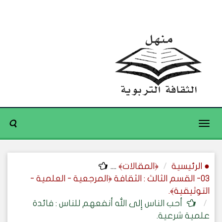
Toggle
navigation
● الرئيسية
﴿المقالات﴾
....
03- القسم الثالث : الثقافة ﴿المرجعية - العلمية -
التوثيقية﴾.
أحب الناس إِلى الله أنفعهم للناس : فائدة
علمية شرعية.