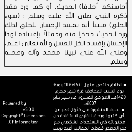
أحاسنكم أخلاقاً) الحديث، أو كما ورد فقد
ذكره النبي صلى الله عليه وسلم : (سوء
الخلق) مبيناً أنه يفسد الإحسان للخلق لذلك
ورد الحديث محذراً منه وممثلاً بإفساده لهذا
الإحسان بإفساد الخل للعسل والله تعالى اعلم،
وصلى الله على نبينا محمد وآله وصحبه
وسلم.
■ انطلاق منتدى منهل الثقافة التربوية:
يوم السبت المصادف غرة شهر محرم
1428هـ، الموافق العشرون من شهر يناير
2007م.
Dimofinf
Powered by
■ المواد المنشورة في مَنْهَل تعبر عن
v5.0.0
CMS
©
رأي كاتبها. ويحق للقارئ الاستفادة من
Dimensions
Copyright
محتوياته في الاستخدام الشخصي مع
Of Information.
ذكر المصدر. مُعظَم المقالات أعيد ترتيب