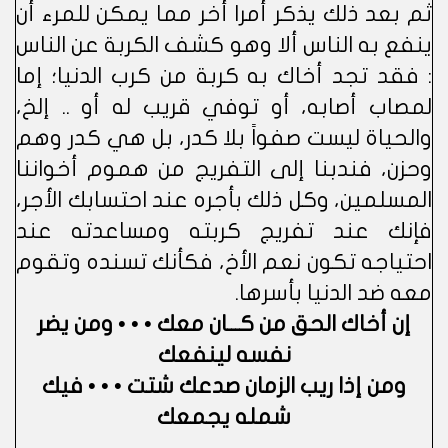
ثم بعد ذلك يذكر أمرا أخر مما يمكن للمرء أن
ينفع به الناس ألا وهو كشف الكربة عن الناس
: فقد تجد أخاك به كربة من كرب الدنيا؛ إما
لمصاب أصابه، أو توفي قريب له أو .. إلخ،
والحياة ليست صفواً بلا كدر، بل هي كدر وهم
وحزن، فندبنا إلى التفريج من هموم أخواننا
المسلمين، وكل ذلك بأجره عند احتسابك الأجر،
فإنك عند تفريج كربته ومساعدته عند
احتياجه تكون نعم الأخ، فكأنك تسنده وتقوم
معه ضد الدنيا بأسرها.
إن أخاك الحق من كـــان معك • • • ومن يضر
نفسه لينفعك
ومن إذا ريب الزمان صدعك شتت • • • فيك
شمله يجمعك