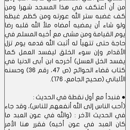
من أن أعتكف في هذا المسجد شهرا ومن
كف غضبه ستر الله عورته ومن كظم غيظه
ولو شاء أن يمضيه أمضاه ملأ الله قلبه رضا
يوم القيامة ومن مشى مع أخيه المسلم في
حاجة حتى تتهيأ له أثبت الله قدمه يوم تزل
الأقدام وإن سوء الخلق ليفسد العمل كما
يفسد الخل العسل) أخرجه ابن أبى الدنيا في
كتاب قضاء الحوائج (ص 47، رقم 36) وحسنه
الألباني (صحيح الجامع، 176).
● فنبدأ مع أول نقطة في الحديث :
(أحب الناس إلى الله أنفعهم للناس)، وقد جاء
في الحديث الآخر : (والله في عون العبد ما
كان العبد في عون أخيه) فقرر هنا الأمر