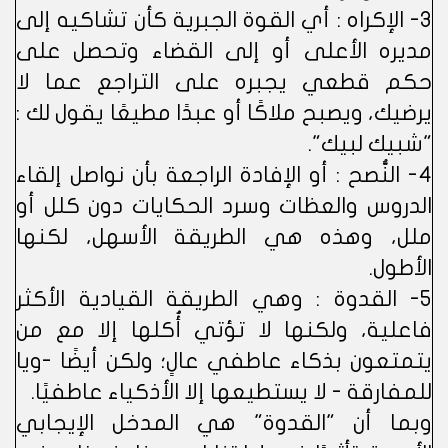
3- الإكراه : أي القوة الجبرية كأن تشاكيه إلى
مديره الأعلى أو إلى القضاء وتحصل على
حكم قطعي يجبره على التراجع عما لا
يرضيك، ويصبح ملاكًا أو عبدًا مطيعًا يقول لك :
"شبيك لبيك".
4- النُّصح : أو الإفادة الراجعة بأن نواصل إلقاء
الدروس والعظات وسرد الحكايات دون كلل أو
ملل، وهذه هي الطريقة الأسهل، لكنها
الأطول.
5- القدوة : وهي الطريقة القيادية الأكثر
فاعلية، ولكنها لا تؤتي أُكلها إلا مع من
يتمتعون بذكاء عاطفي عالٍ؛ ولكن أيضًا -ويا
للمفارقة - لا يستطيعها إلا الأذكياء عاطفيًا.
وبما أن "القدوة" هي المدخل الإيجابي