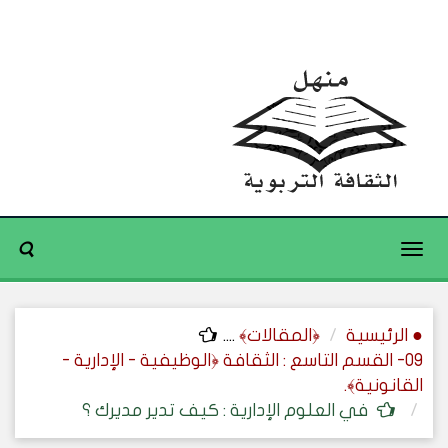
Toggle
navigation
● الرئيسية
﴿المقالات﴾
....
09- القسم التاسع : الثقافة ﴿الوظيفية - الإدارية -
القانونية﴾.
في العلوم الإدارية : كيف تدير مديرك ؟