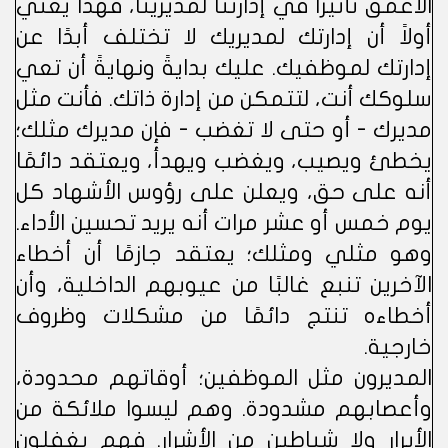
الأعمق تأثيرًا في إدارتنا لمديرينا، فهذا يعني
أولاً أن إدارتك لمديريك لا تختلف أبدًا عن
إدارتك لموظفيك. عليك بدايةً ونهايةً أن تعي
سلوكك أنت، لتتمكن من إدارة ذاتك. فأنت مثل
مديرك - أو حتى لا تغضب - فإن مديرك مثلك؛
يخطئ ويصيب، ويغضب ويهدأ، ويعتقد دائمًا
أنه على حق، ويعلن على رؤوس الأشهاد كل
يوم خمس أو عشر مرات أنه يريد تحسين الأداء.
وهو مثلي ومثلك؛ يعتقد جازمًا أن أخطاء
الآخرين تنبع غالبًا من عيوبهم الداخلية، وأن
أخطاءه تنتج دائمًا من مشكلات وظروف
خارجية.
المديرون مثل الموظفين؛ أوقاتهم محدودة،
وأعصابهم مشدودة. وهم ليسوا ملائكة من
الأبرار ولا شياطين من الأشرار. فهم يغفلون