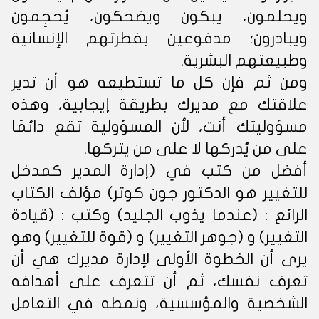
ويحلمون، يبكون ويضحكون، يُحجِمون
ويبادرون؛ مدفوعين بفطرتهم الإنسانية
وطبيعتهم البشرية.
ومن ثم فإن كل ما تستطيعه هو أن تدير
علاقتك مع مديرك بطريقة إيجابية، وهذه
مسؤوليتك أنت، لأن المسؤولية تقع دائمًا
على من يُدركها لا على من يَتركها.
أفضل من كتب في (إدارة المدير كمدخل
للتغيير هو الدكتور جون كوتر) مؤلف الكتاب
الرائع : (عندما يذوب الجليد) وكتب : (قيادة
التغيير) و (جوهر التغيير) و (قوة للتغيير) وهو
يرى أن الخطوة الأولى لإدارة مديرك هي أن
تعرف نفسك، ثم أن تتعرف على أهدافه
الشخصية والمؤسسية، ونمطه في التعامل