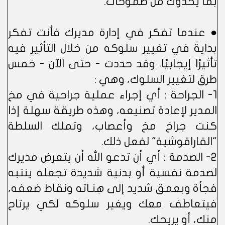
بما يحدوك من طموحات.
● عندما تفكر في إدارة مديرك فأنت تفكر
بدايةً في تغيير سلوكه من خلال التأثير فيه
تأثيرًا إيجابيًا. وقد حددت - حتى الآن - خمس
طرق لتغيير السلوك، وهي :
1- الجراحة : أي إجراء عملية جراحية في مخ
المدير لإعادة تصنيعه، وهذه طريقة سهلة إذا
كنت جراحَ مخ وأعصاب، وتملك السلطة
"القاراقوشية" لفعل ذلك.
2- الصدمة : أي أن تدعو الله أن يتعرض مديرك
لصدمة نفسية أو بدنية شديدة تجعله ينتبه
فجأة وبعمق شديد إلى هِنـاته ونقاط ضعفه،
فيتعاطف معك ويغير سلوكه لكي يرتاح
منك، أو يريحك.