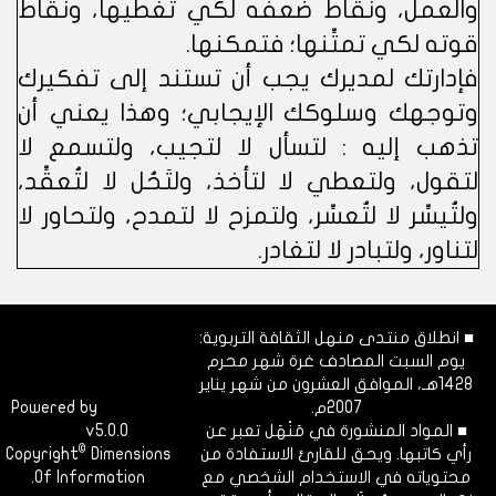
والعمل، ونقاط ضعفه لكي تغطيها، ونقاط
قوته لكي تمتِّنها؛ فتمكنها.
فإدارتك لمديرك يجب أن تستند إلى تفكيرك
وتوجهك وسلوكك الإيجابي؛ وهذا يعني أن
تذهب إليه : لتسأل لا لتجيب، ولتسمع لا
لتقول، ولتعطي لا لتأخذ، ولتَحُل لا لتُعقِّد،
ولتُيسِّر لا لتُعسِّر، ولتمزح لا لتمدح، ولتحاور لا
لتناور، ولتبادر لا لتغادر.
■ انطلاق منتدى منهل الثقافة التربوية:
يوم السبت المصادف غرة شهر محرم
1428هـ، الموافق العشرون من شهر يناير
2007م.
Dimofinf
Powered by
■ المواد المنشورة في مَنْهَل تعبر عن
v5.0.0
CMS
©
رأي كاتبها. ويحق للقارئ الاستفادة من
Dimensions
Copyright
محتوياته في الاستخدام الشخصي مع
Of Information.