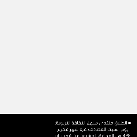
■ انطلاق منتدى منهل الثقافة التربوية:
يوم السبت المصادف غرة شهر محرم
1428هـ، الموافق العشرون من شهر يناير