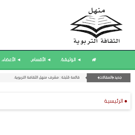
قائمة مُحدَّثة : حديث الساعة.
قائمة مُثبتة : إدارة منهل الثقافة التربوية.
◄ الوثيقة.
◄ الأقسام.
◄ الأعضاء.
قائمة مُحدَّثة : من ﴿جديد﴾ المشاركات.
11- القسم الحادي عشر : ﴿اللقاءات الشخصية - الثقافة المتسلسلة﴾.
جديد ﴿المقالات﴾
قائمة مُثبتة : مشرف منهل الثقافة التربوية.
● الرئيسية