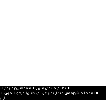
■ انطلاق منتدى منهل الثقافة التربوية: يوم السبت المصادف غرة شهر محرم
■ المواد المنشورة في مَنْهَل تعبر عن رأي كاتبها. ويحق للقارئ 
ليت