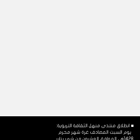
■ انطلاق منتدى منهل الثقافة التربوية:
يوم السبت المصادف غرة شهر محرم
1428هـ، الموافق العشرون من شهر يناير