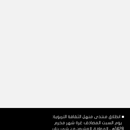
■ انطلاق منتدى منهل الثقافة التربوية:
يوم السبت المصادف غرة شهر محرم
1428هـ، الموافق العشرون من شهر يناير