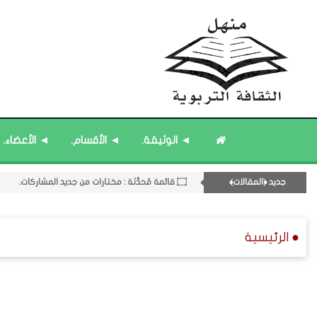
◄ الوثيقة.
◄ الأقسام.
◄ الأعضاء.
۝ قائمة مُحدَّثة : مختارات من الثقافة ﴿الزمنية﴾.
12- القسم الثاني عشر : الثقافة ﴿الرياضية - المعرفية - المستقبلية﴾.
جديد ﴿المقالات﴾
۝ قائمة مُحدَّثة : مختارات من جديد المشاركات.
۝ قائمة مُثبتة : مشرف منهل الثقافة التربوية.
۝ قائمة مُثبتة : إدارة منهل الثقافة التربوية.
● الرئيسية
۝ قائمة مُثبتة : فريق منهل الثقافة التربوية.