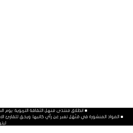
■ انطلاق منتدى منهل الثقافة التربوية: يوم السبت المصادف غرة شهر محرم
■ المواد المنشورة في مَنْهَل تعبر عن رأي كاتبها. ويحق للقارئ 
ليت