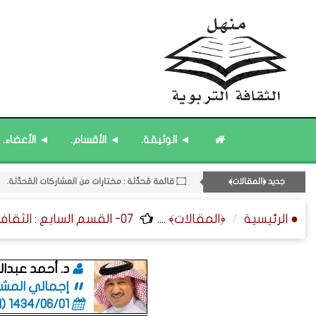
11- القسم الحادي عشر : ﴿اللقاءات الشخصية - الثقافة المتسلسلة﴾.
◄ الوثيقة.
◄ الأقسام.
◄ الأعضاء.
۝ قائمة مُثبتة : مشرف منهل الثقافة التربوية.
۝ قائمة مُثبتة : إدارة منهل الثقافة التربوية.
جديد ﴿المقالات﴾
۝ قائمة مُحدَّثة : مختارات من المشاركات المُحدَّثة.
۝ قائمة مُحدَّثة : مختارات من جديد المشاركات.
● الرئيسية
﴿المقالات﴾
....
07- القسم السابع : الثقافة الفنية ﴿التراجم - الرسائل - التوقيعات﴾.
د. أحمد عبدال
إجمالي المشاركا
1434/06/01 (06:01 صباحاً)