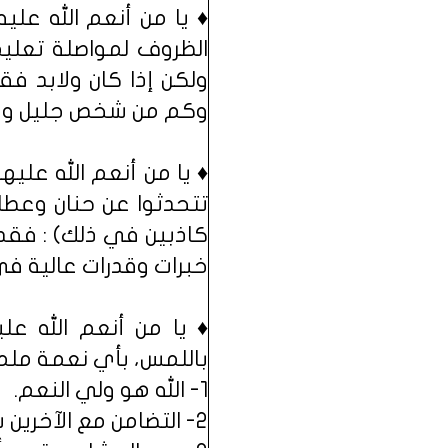
♦ يا من أنعم الله ع
الظروف لمواصلة تعليم
ولكن إذا كان ولابد فق
وكم من شخص جليل وقدير
♦ يا من أنعم الله علي
تتحدثوا عن حنان وعطاي
كاذبين في ذلك) : فقد
خبرات وقدرات عالية في
♦ يا من أنعم الله عليه
باللمس، بأي نعمة ملمو
1- الله هو ولي النعم.
2- التضامن مع الآخرين شيئ جميل.